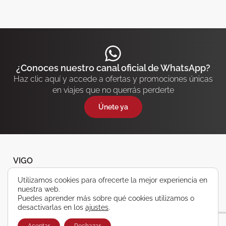
¿Conoces nuestro canal oficial de WhatsApp?
Haz clic aquí y accede a ofertas y promociones únicas
en viajes que no querrás perderte
Únete ya
VIGO
Utilizamos cookies para ofrecerte la mejor experiencia en
986 431 100
nuestra web.
986 432 000
Puedes aprender más sobre qué cookies utilizamos o
Rosalia de Castro, 28
desactivarlas en los
ajustes
.