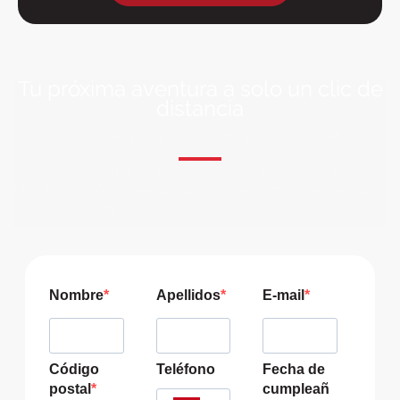
Tu próxima aventura a solo un clic de
distancia
ÚNETE A NUESTRA COMUNIDAD VIAJERA
Suscríbete a nuestra lista de correo y recibirás siempre
las últimas ofertas exclusivas de destinos increíbles para
tu viaje soñado!
Nombre
Apellidos
E-mail
Código
Teléfono
Fecha de
postal
cumpleañ