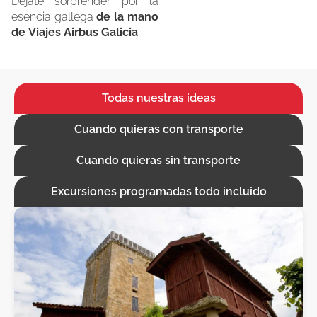
Déjate sorprender por la
esencia gallega
de la mano
de Viajes Airbus Galicia
.
Todas nuestras ideas
Cuando quieras con transporte
Cuando quieras sin transporte
Excursiones programadas todo incluido
P
P
á
á
g
g
i
i
n
n
a
a