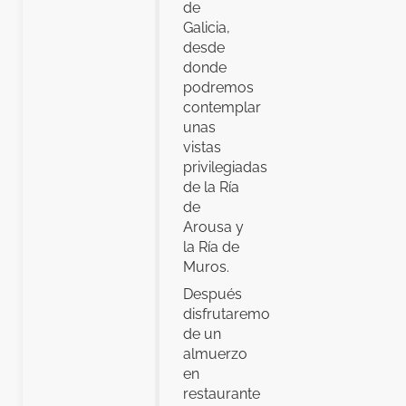
de
Galicia,
desde
donde
podremos
contemplar
unas
vistas
privilegiadas
de la Ría
de
Arousa y
la Ría de
Muros.
Después
disfrutaremos
de un
almuerzo
en
restaurante