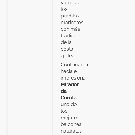
y uno de
los
pueblos
marineros
con más
tradición
de la
costa
gallega.
Continuaremos
hacia el
impresionante
Mirador
da
Curota
,
uno de
los
mejores
balcones
naturales