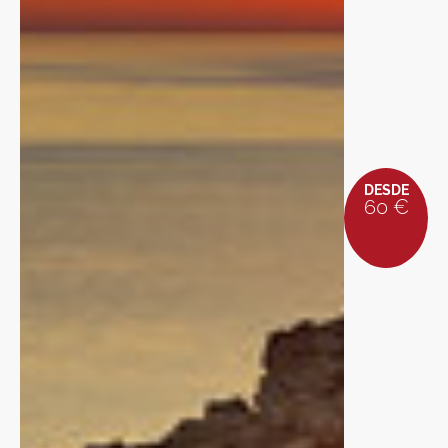
DESDE
60 €