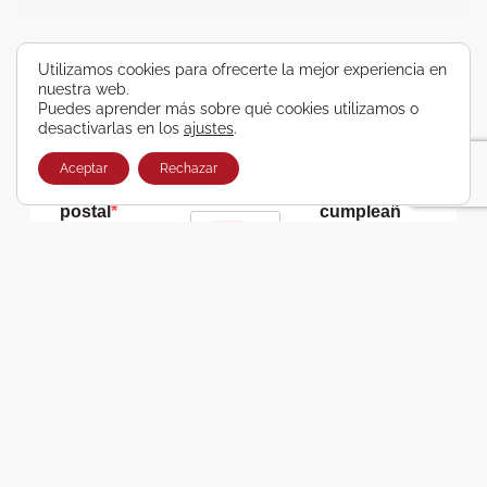
Utilizamos cookies para ofrecerte la mejor experiencia en
nuestra web.
Nombre
Apellidos
E-mail
Puedes aprender más sobre qué cookies utilizamos o
desactivarlas en los
ajustes
.
Aceptar
Rechazar
Código
Teléfono
Fecha de
postal
cumpleañ
os
Spain
?
dd-mm-yyyy
Consiento recibir, por cualquier medio,
comunicaciones comerciales de Viajes Airbus
Galicia SA
He leído y acepto las cláusulas de la Política de
Privacidad de Viajes Airbus Galicia SA
Usamos Brevo como plataforma de