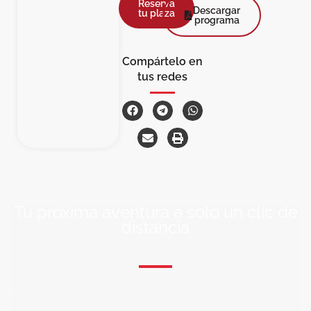
Reserva
Descargar
tu plaza
programa
Compártelo en
tus redes
Tu próxima aventura a solo un clic de
distancia
ÚNETE A NUESTRA COMUNIDAD VIAJERA
Suscríbete a nuestra lista de correo y recibirás siempre
las últimas ofertas exclusivas de destinos increíbles para
tu viaje soñado!