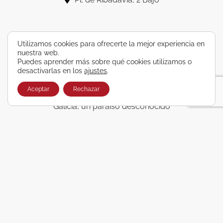
Utilizamos cookies para ofrecerte la mejor experiencia en
nuestra web.
Servicios para viajar
Puedes aprender más sobre qué cookies utilizamos o
desactivarlas en los
ajustes
.
Excursiones
Aceptar
Rechazar
Camino de Santiago de Compostela
Galicia, un paraíso desconocido
Vacaciones y escapadas
Lunas de miel
Grupos y asociaciones
Empresas
Viajes Airbus
Quiénes somos