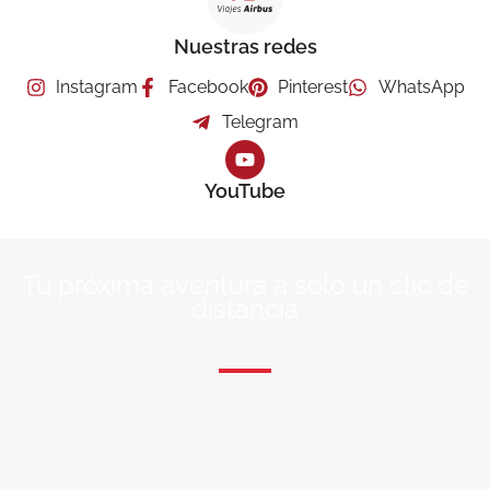
Nuestras redes
Instagram
Facebook
Pinterest
WhatsApp
Telegram
YouTube
Tu próxima aventura a solo un clic de
distancia
ÚNETE A NUESTRA COMUNIDAD VIAJERA
Suscríbete a nuestra lista de correo y recibirás siempre
las últimas ofertas exclusivas de destinos increíbles para
tu viaje soñado!