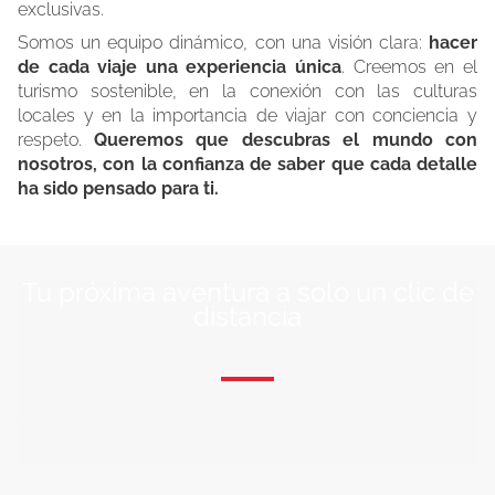
exclusivas.
Somos un equipo dinámico, con una visión clara:
hacer
de cada viaje una experiencia única
. Creemos en el
turismo sostenible, en la conexión con las culturas
locales y en la importancia de viajar con conciencia y
respeto.
Queremos que descubras el mundo con
nosotros, con la confianza de saber que cada detalle
ha sido pensado para ti.
Tu próxima aventura a solo un clic de
distancia
ÚNETE A NUESTRA COMUNIDAD VIAJERA
Suscríbete a nuestra lista de correo y recibirás siempre
las últimas ofertas exclusivas de destinos increíbles para
tu viaje soñado!