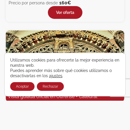
160€
Precio por persona desde
Ver oferta
Utilizamos cookies para ofrecerte la mejor experiencia en
nuestra web.
Puedes aprender más sobre qué cookies utilizamos o
desactivarlas en los
ajustes
.
Aceptar
Rechazar
Visita guiada oficial en Ourense + Catedral
22€
Precio por persona desde
Ver oferta
Anterior
1
2
Siguiente