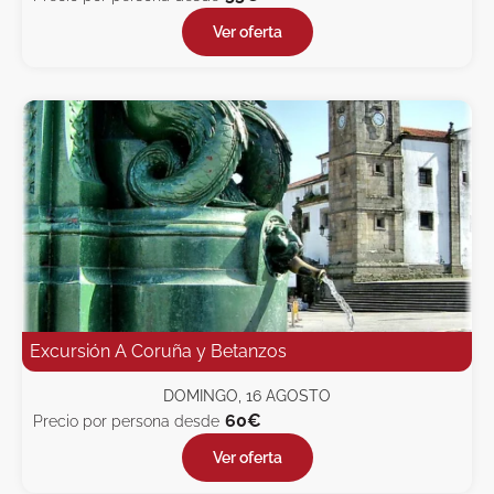
Ver oferta
Excursión A Coruña y Betanzos
DOMINGO, 16 AGOSTO
60€
Precio por persona desde
Ver oferta