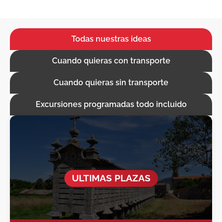
Todas nuestras ideas
Cuando quieras con transporte
Cuando quieras sin transporte
Excursiones programadas todo incluido
P
P
á
á
g
g
i
i
n
n
a
a
ULTIMAS PLAZAS