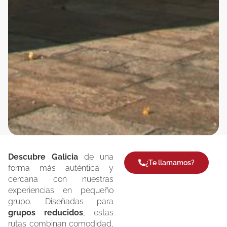
Descubre Galicia
de una
¿Te llamamos?
forma más auténtica y
cercana con nuestras
experiencias en pequeño
grupo. Diseñadas para
grupos reducidos
, estas
rutas combinan comodidad,