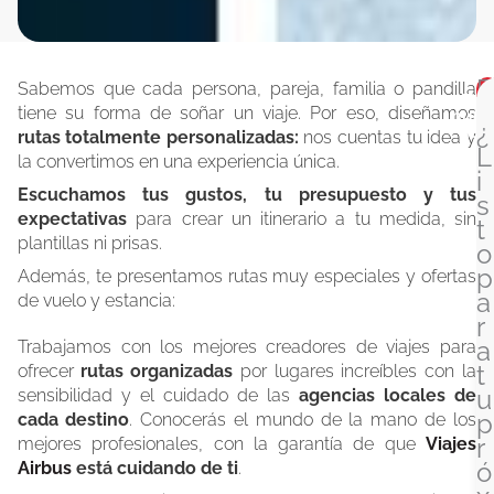
P
Sabemos que cada persona, pareja, familia o pandilla
Tod
i
tiene su forma de soñar un viaje. Por eso, diseñamos
nues
¿
ide
d
rutas totalmente personalizadas:
nos cuentas tu idea y
L
e
la convertimos en una experiencia única.
i
Circu
u
Escuchamos tus gustos, tu presupuesto y tus
s
n
expectativas
para crear un itinerario a tu medida, sin
t
Vuel
a
plantillas ni prisas.
Esta
o
c
p
Además, te presentamos rutas muy especiales y ofertas
i
Fies
a
de vuelo y estancia:
t
de
r
mun
a
a
Trabajamos con los mejores creadores de viajes para
y
P
P
t
ofrecer
rutas organizadas
por lugares increíbles con la
v
á
á
u
sensibilidad y el cuidado de las
agencias locales de
e
g
g
p
cada destino
. Conocerás el mundo de la mano de los
n
i
i
r
mejores profesionales, con la garantía de que
Viajes
a
n
n
ó
Airbus
está cuidando de ti
.
v
a
a