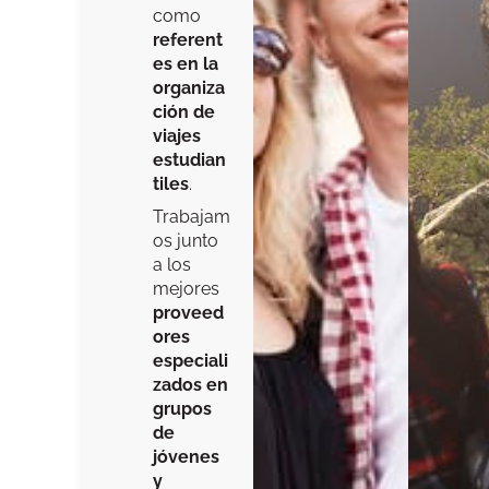
como
referent
es en la
organiza
ción de
viajes
estudian
tiles
.
Trabajam
os junto
a los
mejores
proveed
ores
especiali
zados en
grupos
de
jóvenes
y