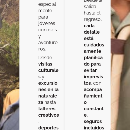
Desde la
especial
salida
mente
hasta el
para
regreso,
jóvenes
cada
curiosos
detalle
y
está
aventure
cuidados
ros.
amente
Desde
planifica
visitas
do para
culturale
evitar
s
y
imprevis
excursio
tos
, con
nes en la
acompa
naturale
ñamient
za
hasta
o
talleres
constant
creativos
e
,
,
seguros
deportes
incluidos