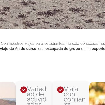
. Con nuestros viajes para estudiantes, no solo conocerás nu
viaje de fin de curso
, una
escapada de grupo
o una
experie
Varied
Viaja
ad de
con
activid
confian
ades,
za,