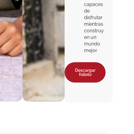
capaces
de
disfrutar
mientras
construy
en un
mundo
mejor.
Descargar
folleto