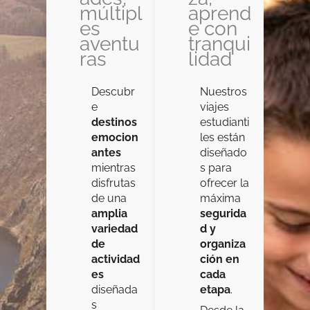
múltipl
aprend
es
e con
aventu
tranqui
ras
lidad
Descubr
Nuestros
e
viajes
destinos
estudianti
emocion
les están
antes
diseñado
mientras
s para
disfrutas
ofrecer la
de una
máxima
amplia
segurida
variedad
d y
de
organiza
actividad
ción en
es
cada
diseñada
etapa
.
s