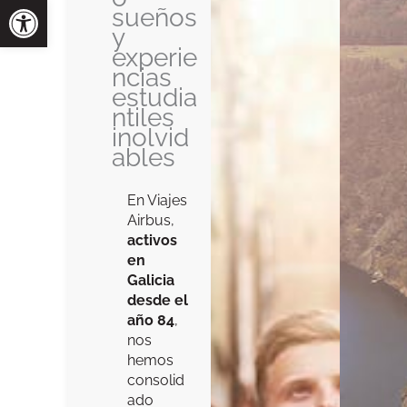
sueños
y
experie
ncias
estudia
ntiles
inolvid
ables
En Viajes
Airbus,
activos
en
Galicia
desde el
año 84
,
nos
hemos
consolid
ado