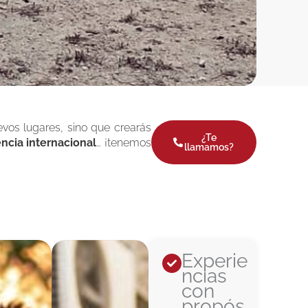
evos lugares, sino que crearás
¿Te
ncia internacional
… ¡tenemos
llamamos?
Experie
ncias
con
propós