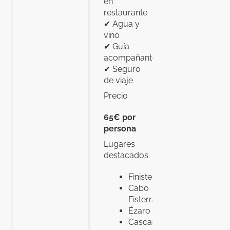
en
restaurante
✔ Agua y
vino
✔ Guía
acompañante
✔ Seguro
de viaje
Precio
65€ por
persona
Lugares
destacados
Finisterre
Cabo
Fisterra
Ézaro
Cascada