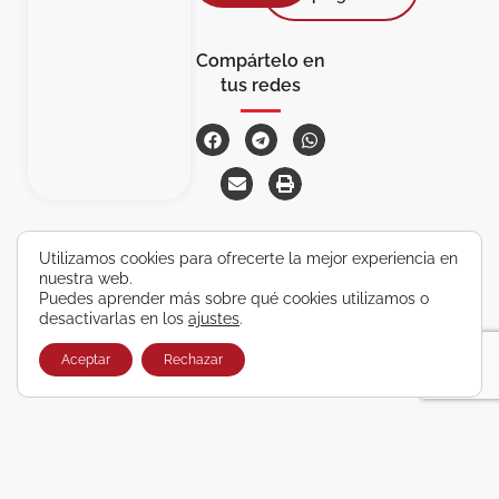
Compártelo en
tus redes
Utilizamos cookies para ofrecerte la mejor experiencia en
nuestra web.
Tu próxima aventura a solo un clic de
Puedes aprender más sobre qué cookies utilizamos o
desactivarlas en los
ajustes
.
distancia
Aceptar
Rechazar
ÚNETE A NUESTRA COMUNIDAD VIAJERA
Suscríbete a nuestra lista de correo y recibirás siempre
las últimas ofertas exclusivas de destinos increíbles para
tu viaje soñado!