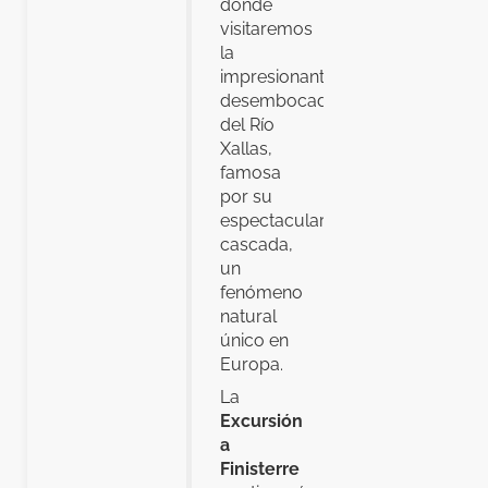
donde
visitaremos
la
impresionante
desembocadura
del Río
Xallas,
famosa
por su
espectacular
cascada,
un
fenómeno
natural
único en
Europa.
La
Excursión
a
Finisterre