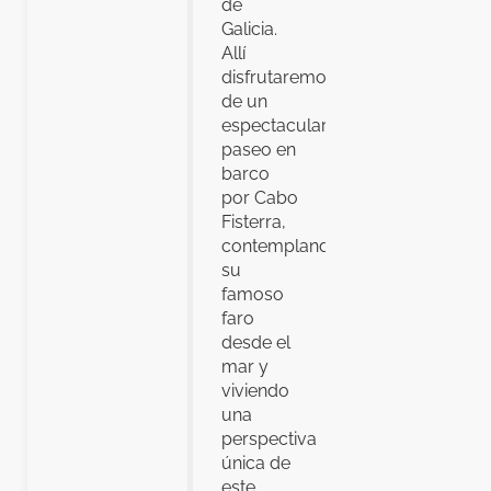
de
Galicia.
Allí
disfrutaremos
de un
espectacular
paseo en
barco
por Cabo
Fisterra,
contemplando
su
famoso
faro
desde el
mar y
viviendo
una
perspectiva
única de
este