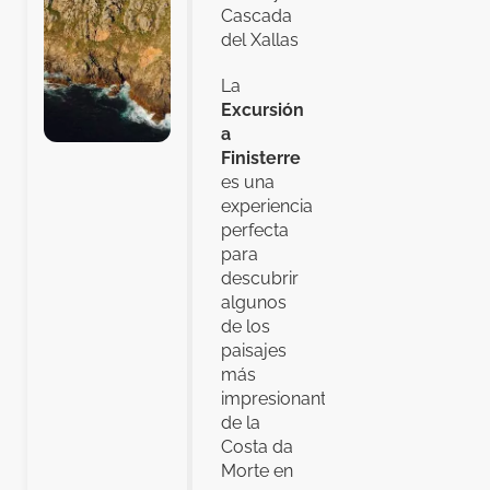
Cascada
del Xallas
La
Excursión
a
Finisterre
es una
experiencia
perfecta
para
descubrir
algunos
de los
paisajes
más
impresionantes
de la
Costa da
Morte en