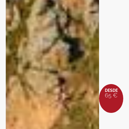
DESDE
65 €