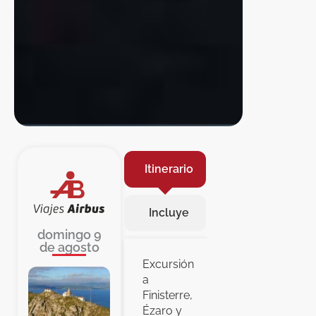
Itinerario
Incluye
domingo 9
de agosto
Excursión
a
Finisterre,
Ézaro y