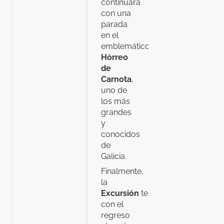
continuará
con una
parada
en el
emblemático
Hórreo
de
Carnota
,
uno de
los más
grandes
y
conocidos
de
Galicia.
Finalmente,
la
Excursión
terminará
con el
regreso