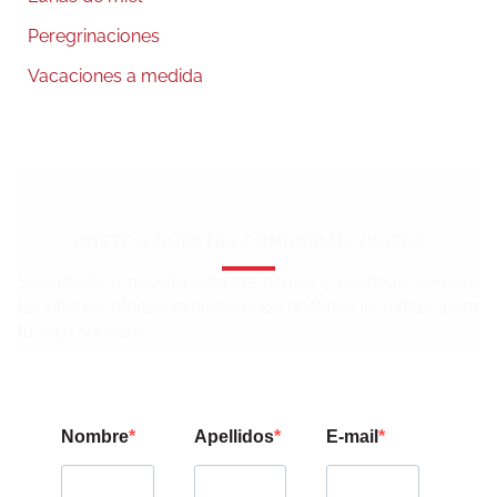
Peregrinaciones
Vacaciones a medida
Tu próxima aventura a solo un clic de
distancia
ÚNETE A NUESTRA COMUNIDAD VIAJERA
Suscríbete a nuestra lista de correo y recibirás siempre
las últimas ofertas exclusivas de destinos increíbles para
tu viaje soñado!
Nombre
Apellidos
E-mail