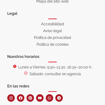
Mapa del sitio web
Legal
Accesibilidad
Aviso legal
Política de privacidad
Política de cookies
Nuestros horarios
Lunes a Viernes: 9:30–13:30, 16:30–20:00 h.
Sábado: consultar en agencia
En las redes
I
F
P
Y
W
T
n
a
i
o
h
e
s
c
n
u
a
l