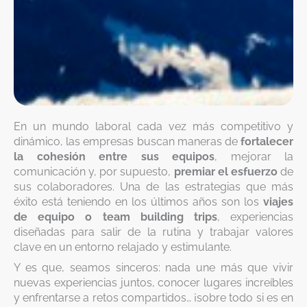
En un mundo laboral cada vez más competitivo y
dinámico, las empresas buscan maneras de
fortalecer
la cohesión entre sus equipos
, mejorar la
comunicación y, por supuesto,
premiar el esfuerzo
de
sus colaboradores. Una de las estrategias que más
éxito está teniendo en los últimos años son los
viajes
de equipo o team building trips
, experiencias
diseñadas para salir de la rutina y trabajar valores
clave en un entorno relajado y estimulante.
Y es que, seamos sinceros: nada une más que vivir
nuevas experiencias juntos, conocer lugares increíbles
y enfrentarse a retos compartidos… ¡sobre todo si es en