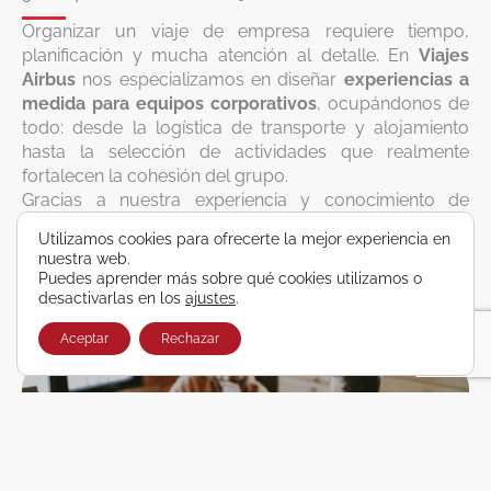
Organizar un viaje de empresa requiere tiempo,
planificación y mucha atención al detalle. En
Viajes
Airbus
nos especializamos en diseñar
experiencias a
medida para equipos corporativos
, ocupándonos de
todo: desde la logística de transporte y alojamiento
hasta la selección de actividades que realmente
fortalecen la cohesión del grupo.
Gracias a nuestra experiencia y conocimiento de
destinos, tanto nacionales como internacionales,
Utilizamos cookies para ofrecerte la mejor experiencia en
podemos
optimizar recursos y garantizar que cada
nuestra web.
viaje sea fluido, seguro y memorable
. Nuestro
Puedes aprender más sobre qué cookies utilizamos o
objetivo es que tú solo te preocupes de disfrutar con
desactivarlas en los
ajustes
.
tu equipo, mientras nosotros nos encargamos de que
Aceptar
Rechazar
cada momento esté perfectamente planificado.