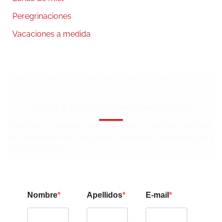
Peregrinaciones
Vacaciones a medida
Tu próxima aventura a solo un clic de
distancia
ÚNETE A NUESTRA COMUNIDAD VIAJERA
Suscríbete a nuestra lista de correo y recibirás siempre
las últimas ofertas exclusivas de destinos increíbles para
tu viaje soñado!
Nombre
Apellidos
E-mail