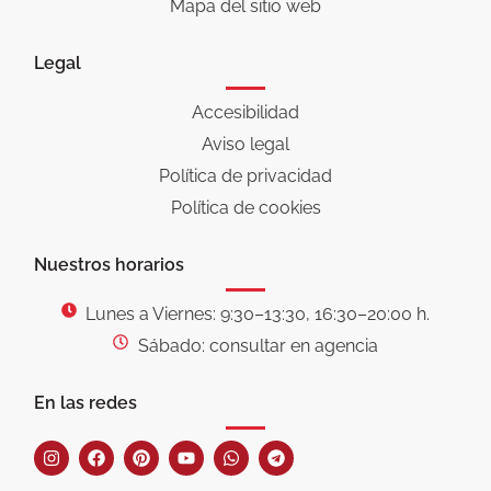
Mapa del sitio web
Legal
Accesibilidad
Aviso legal
Política de privacidad
Política de cookies
Nuestros horarios
Lunes a Viernes: 9:30–13:30, 16:30–20:00 h.
Sábado: consultar en agencia
En las redes
I
F
P
Y
W
T
n
a
i
o
h
e
s
c
n
u
a
l