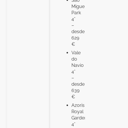
São
Miguel
Park
4*
–
desde
629
€
Vale
do
Navio
4*
–
desde
639
€
Azoris
Royal
Garden
4*