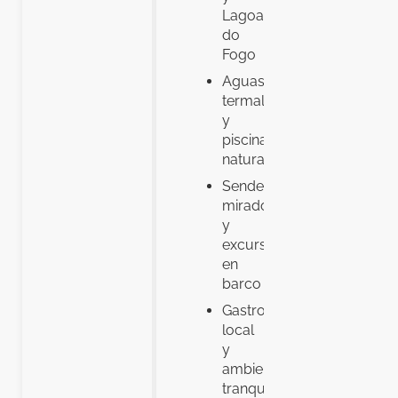
Lagoa
do
Fogo
Aguas
termales
y
piscinas
naturales
Senderismo,
miradores
y
excursiones
en
barco
Gastronomía
local
y
ambiente
tranquilo