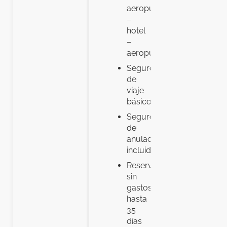
aeropuerto
–
hotel
–
aeropuerto
Seguro
de
viaje
básico
Seguro
de
anulación
incluido
Reserva
sin
gastos
hasta
35
días