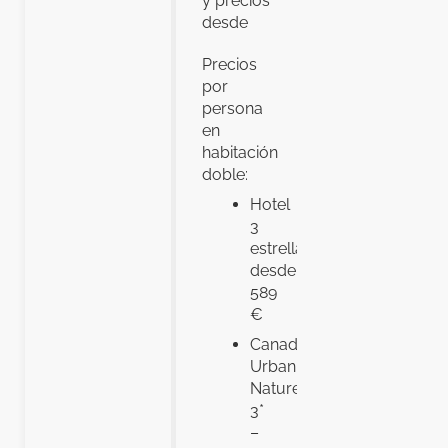
y precios
desde
Precios
por
persona
en
habitación
doble:
Hotel
3
estrellas
desde
589
€
Canadiano
Urban
Nature
3*
–