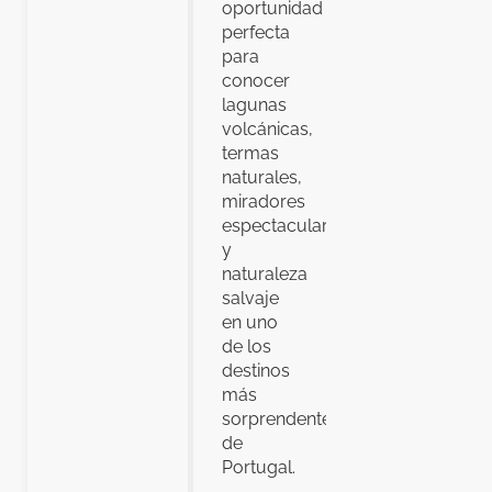
oportunidad
perfecta
para
conocer
lagunas
volcánicas,
termas
naturales,
miradores
espectaculares
y
naturaleza
salvaje
en uno
de los
destinos
más
sorprendentes
de
Portugal.