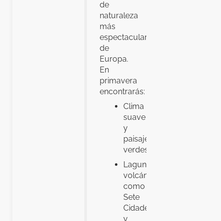
de
naturaleza
más
espectaculares
de
Europa.
En
primavera
encontrarás:
Clima
suave
y
paisajes
verdes
Lagunas
volcánicas
como
Sete
Cidades
y