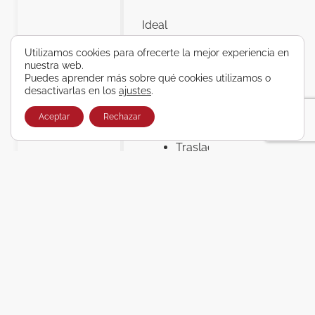
Ideal
para
Utilizamos cookies para ofrecerte la mejor experiencia en
parejas,
nuestra web.
amigos o
Puedes aprender más sobre qué cookies utilizamos o
escapadas
desactivarlas en los
ajustes
.
cortas.
Aceptar
Rechazar
Condiciones
Traslados
colectivos
No
incluida
la
tasa
turística
local
Plazas
sujetas
a