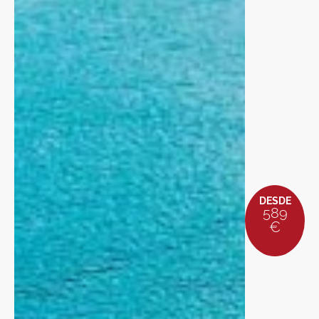
DESDE
589
€