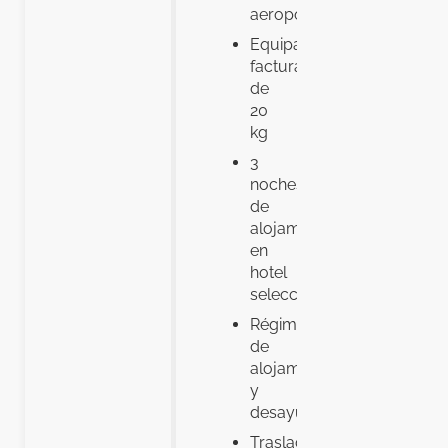
aeroportuarias
Equipaje
facturado
de
20
kg
3
noches
de
alojamiento
en
hotel
seleccionado
Régimen
de
alojamiento
y
desayuno
Traslados