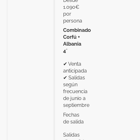
Desde
1.090€
por
persona
Combinado
Corfú +
Albania
4
*
✔ Venta
anticipada
✔ Salidas
según
frecuencia
de junio a
septiembre
Fechas
de salida
Salidas