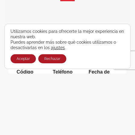
Suscríbete a nuestra lista de correo y recibirás siempre
las últimas ofertas exclusivas de destinos increíbles para
tu viaje soñado!
Utilizamos cookies para ofrecerte la mejor experiencia en
nuestra web.
Puedes aprender más sobre qué cookies utilizamos o
Nombre
Apellidos
E-mail
desactivarlas en los
ajustes
.
Aceptar
Rechazar
Código
Teléfono
Fecha de
postal
cumpleañ
os
Spain
?
dd-mm-yyyy
Consiento recibir, por cualquier medio,
comunicaciones comerciales de Viajes Airbus
Galicia SA