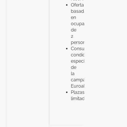
Oferta
basada
en
ocupación
de
2
personas.
Consultar
condiciones
especiales
de
la
campaña
Euroahorro.
Plazas
limitadas.