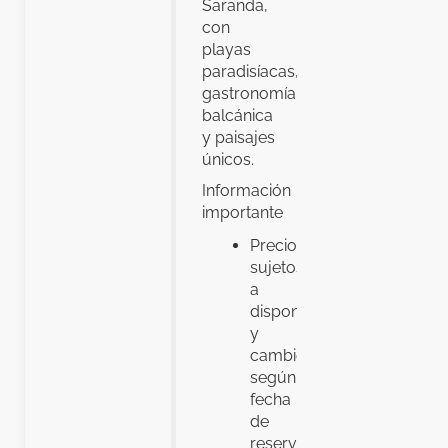
Saranda,
con
playas
paradisíacas,
gastronomía
balcánica
y paisajes
únicos.
Información
importante
Precios
sujetos
a
disponibilidad
y
cambios
según
fecha
de
reserva.