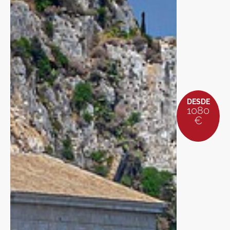
DESDE
1080
€