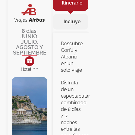
Itinerario
Incluye
8 días.
JUNIO,
JULIO,
Descubre
AGOSTO Y
Corfú y
SEPTIEMBRE
Albania
en un
Hotel ****
solo viaje
Disfruta
de un
espectacular
combinado
de 8 días
/ 7
noches
entre las