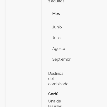
2 adultos.
Precio
Mes
desde
Junio
1.080€
Julio
1.450€
Agosto
1.530€
Septiembre
1.330€
Destinos
del
combinado
Corfú
Una de
las islas