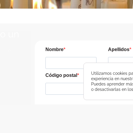
lo un
JERA
Nombre
Apellidos
pre las
a tu viaje
Utilizamos cookies pa
Código postal
Teléfono
experiencia en nuest
Puedes aprender más 
o desactivarlas en lo
Consiento recibir, por cualquier medio, co
SA
He leído y acepto las cláusulas de la Políti
Usamos Brevo como plataforma de m