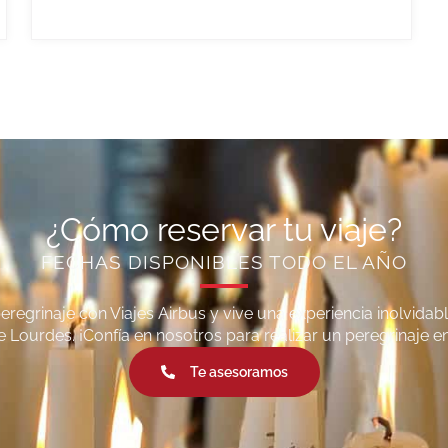
¿Cómo reservar tu viaje?
FECHAS DISPONIBLES TODO EL AÑO
 peregrinaje con Viajes Airbus y vive una experiencia inolvidabl
e Lourdes. ¡Confía en nosotros para realizar un peregrinaje e
Te asesoramos