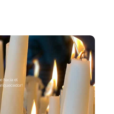
e hacia el
nriquecedor!