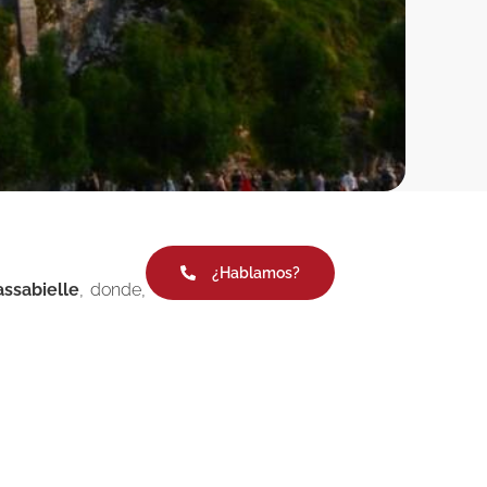
¿Hablamos?
ssabielle
, donde,