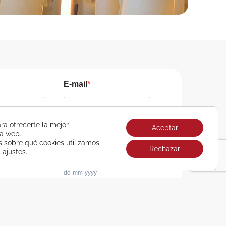
E-mail
ra ofrecerte la mejor
Aceptar
Fecha de cumpleaños
ra web.
sobre qué cookies utilizamos
?
Rechazar
s
ajustes
.
dd-mm-yyyy
municaciones comerciales de Viajes Airbus Galicia
ca de Privacidad de Viajes Airbus Galicia SA
arketing. Al enviar este formulario, aceptas que