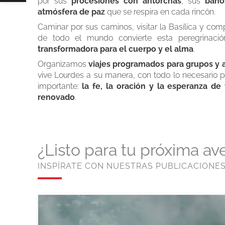
por sus
procesiones con antorchas
, sus
baño
atmósfera de paz
que se respira en cada rincón.
Caminar por sus caminos, visitar la Basílica y comp
de todo el mundo convierte esta peregrinac
transformadora para el cuerpo y el alma
.
Organizamos
viajes programados para grupos y 
vive Lourdes a su manera, con todo lo necesario p
importante:
la fe, la oración y la esperanza de
renovado
.
¿Listo para tu próxima av
INSPÍRATE CON NUESTRAS PUBLICACIONE