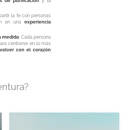
s de purificación
y la
artir la fe con personas
ión en una
experiencia
a medida
. Cada persona
ara centrarse en lo más
 volver con el corazón
entura?
S