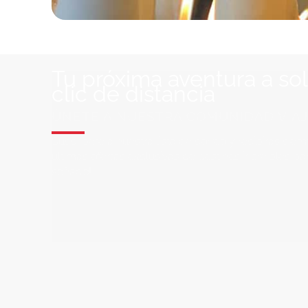
Tu próxima aventura a so
clic de distancia
ÚNETE A NUESTRA COMUNIDAD VIA
Suscríbete a nuestra lista de correo y recibirás siem
últimas ofertas exclusivas de destinos increíbles par
soñado!