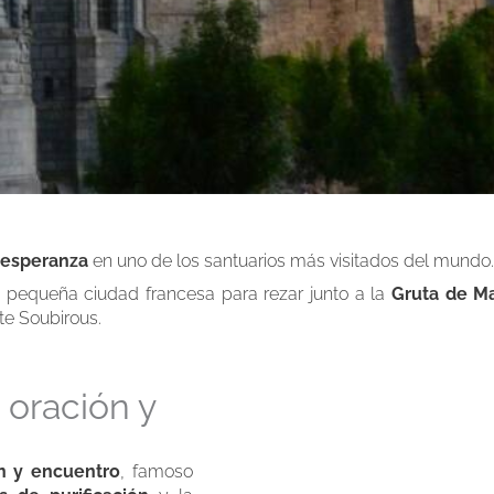
a esperanza
en uno de los santuarios más visitados del mundo.
 pequeña ciudad francesa para rezar junto a la
Gruta de Ma
te Soubirous.
 oración y
n y encuentro
, famoso