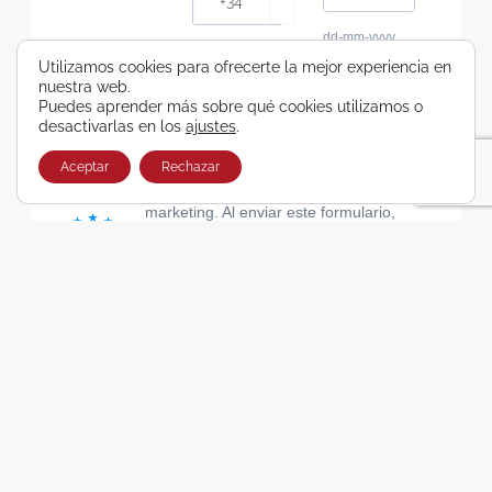
dd-mm-yyyy
Consiento recibir, por cualquier medio,
Utilizamos cookies para ofrecerte la mejor experiencia en
nuestra web.
comunicaciones comerciales de Viajes Airbus
Puedes aprender más sobre qué cookies utilizamos o
Galicia SA
desactivarlas en los
ajustes
.
He leído y acepto las cláusulas de la Política de
Privacidad de Viajes Airbus Galicia SA
Aceptar
Rechazar
Usamos Brevo como plataforma de
marketing. Al enviar este formulario,
aceptas que los datos personales que
proporcionaste se transferirán a Brevo
para su procesamiento, de acuerdo con
la Política de privacidad de Brevo.
SUSCRIBIRSE