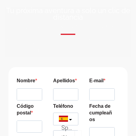
Tu próxima aventura a solo un clic de
distancia
ÚNETE A NUESTRA COMUNIDAD VIAJERA
Suscríbete a nuestra lista de correo y recibirás siempre
las últimas ofertas exclusivas de destinos increíbles para
tu viaje soñado!
Nombre
Apellidos
E-mail
Código
Teléfono
Fecha de
postal
cumpleañ
os
Spain
?