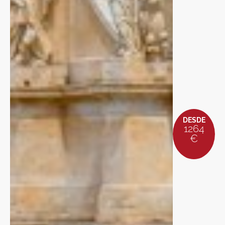
DESDE
1264
€