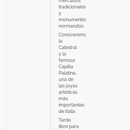
mercados
tradicionales
y
monumentos
normandos.
Conoceremos
la
Catedral
y la
famosa
Capilla
Palatina,
una de
las joyas
artísticas
más
importantes
de Italia.
Tarde
libre para