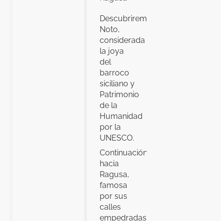
Descubriremos
Noto,
considerada
la joya
del
barroco
siciliano y
Patrimonio
de la
Humanidad
por la
UNESCO.
Continuación
hacia
Ragusa,
famosa
por sus
calles
empedradas,