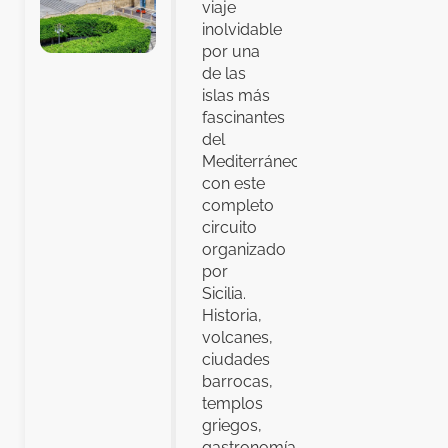
viaje
inolvidable
por una
de las
islas más
fascinantes
del
Mediterráneo
con este
completo
circuito
organizado
por
Sicilia.
Historia,
volcanes,
ciudades
barrocas,
templos
griegos,
gastronomía