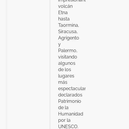
volcán
Etna
hasta
Taormina,
Siracusa,
Agrigento
y
Palermo,
visitando
algunos
de los
lugares
más
espectaculares
declarados
Patrimonio
de la
Humanidad
por la
UNESCO.