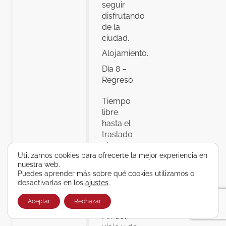
seguir
disfrutando
de la
ciudad.
Alojamiento.
Día 8 –
Regreso
Tiempo
libre
hasta el
traslado
al
Utilizamos cookies para ofrecerte la mejor experiencia en
aeropuerto
nuestra web.
para
Puedes aprender más sobre qué cookies utilizamos o
tomar el
desactivarlas en los
ajustes
.
vuelo de
regreso.
Aceptar
Rechazar
Fin del