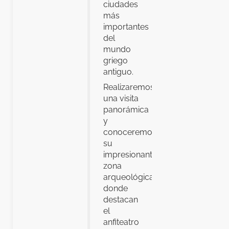
ciudades
más
importantes
del
mundo
griego
antiguo.
Realizaremos
una visita
panorámica
y
conoceremos
su
impresionante
zona
arqueológica,
donde
destacan
el
anfiteatro