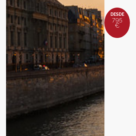
DESDE
795
€