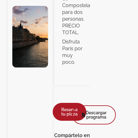
Compostela
para dos
personas.
PRECIO
TOTAL.
Disfruta
París por
muy
poco.
Reserva
Descargar
tu plaza
programa
Compártelo en