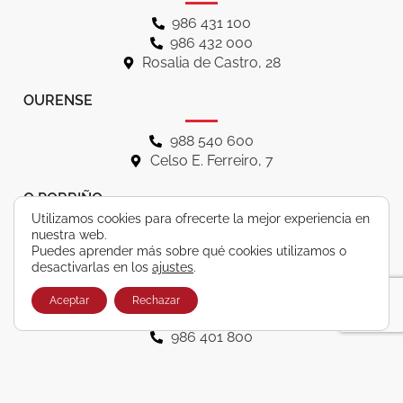
986 431 100
986 432 000
Rosalia de Castro, 28
OURENSE
988 540 600
Celso E. Ferreiro, 7
O PORRIÑO
Utilizamos cookies para ofrecerte la mejor experiencia en
nuestra web.
986 337 777
Puedes aprender más sobre qué cookies utilizamos o
Pio XII, 9 Bajo
desactivarlas en los
ajustes
.
REDONDELA
Aceptar
Rechazar
986 401 800
Pl. de Ribadavia, 2 Bajo