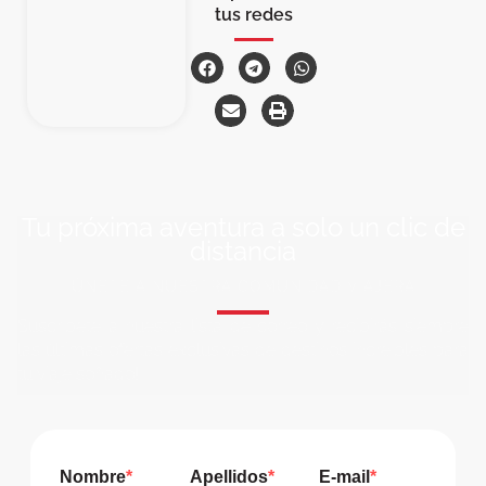
tus redes
Tu próxima aventura a solo un clic de
distancia
ÚNETE A NUESTRA COMUNIDAD VIAJERA
Suscríbete a nuestra lista de correo y recibirás siempre
las últimas ofertas exclusivas de destinos increíbles para
tu viaje soñado!
Nombre
Apellidos
E-mail