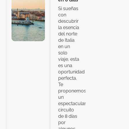
Si sueñas
con
descubrir
la esencia
del norte
de Italia
en un
solo
viaje, esta
es una
oportunidad
perfecta.
Te
proponemos
un
espectacular
circuito
de 8 días
por
algunos