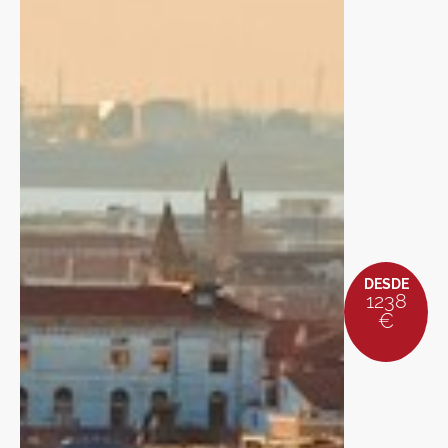
DESDE
1238
€