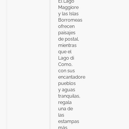
El Lago
Maggiore
y las Islas
Borromeas
ofrecen
paisajes
de postal,
mientras
que el
Lago di
Como,
con sus
encantadores
pueblos
y aguas
tranquilas,
regala
una de
las
estampas
más