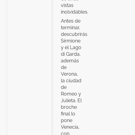
vistas
inolvidables.
Antes de
terminar,
descubrirás
Sirmione
y el Lago
di Garda,
además
de
Verona,
la ciudad
de
Romeo y
Julieta. El
broche
final lo
pone
Venecia,
con