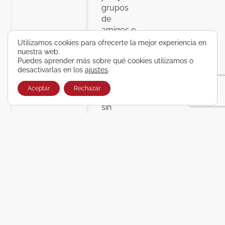
grupos
de
amigos o
viajeros
Utilizamos cookies para ofrecerte la mejor experiencia en
que
nuestra web.
Puedes aprender más sobre qué cookies utilizamos o
quieran
desactivarlas en los
ajustes
.
descubrir
el norte
Aceptar
Rechazar
de Italia
sin
preocupaciones
y con la
tranquilidad
de viajar
con
organización
profesional.
Consulta
disponibilidad
y