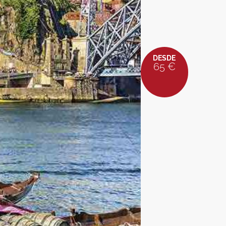
DESDE
65 €