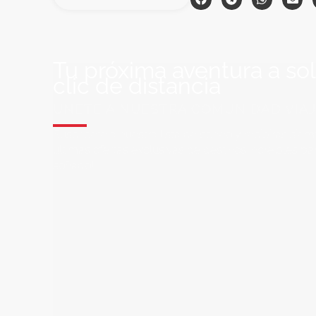
Tu próxima aventura a so
clic de distancia
ÚNETE A NUESTRA COMUNIDAD VIA
Suscríbete a nuestra lista de correo y recibirás siem
últimas ofertas exclusivas de destinos increíbles par
soñado!