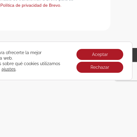
 Política de privacidad de Brevo.
ra ofrecerte la mejor
Aceptar
ra web.
Únete ya
sobre qué cookies utilizamos
Rechazar
s
ajustes
.
REDONDELA
986 401 800
Pl. de Ribadavia, 2 Bajo