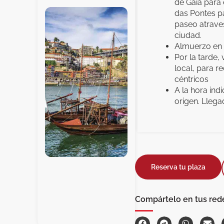
de Gaia para
das Pontes pa
paseo atrave
ciudad.
Almuerzo en 
Por la tarde, 
local, para r
céntricos
A la hora ind
origen. Lleg
Reserva tu plaza
Compártelo en tus red