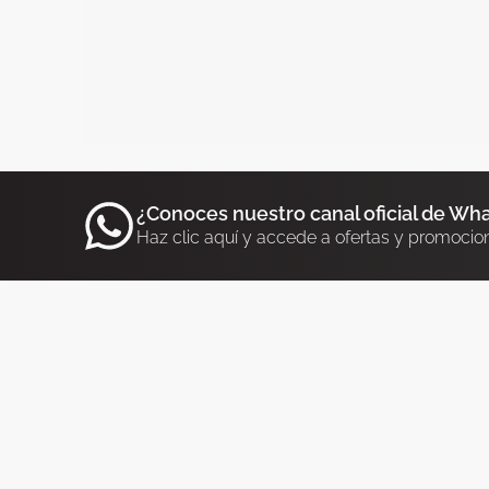
¿Conoces nuestro canal oficial de Wh
Haz clic aquí y accede a ofertas y promocio
VIGO
OUREN
986 431 100
988 
986 432 000
Celso
Rosalia de Castro, 28