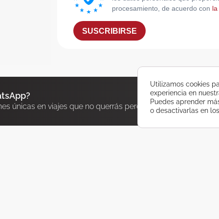
procesamiento, de acuerdo con
la
SUSCRIBIRSE
Utilizamos cookies pa
experiencia en nuest
atsApp?
Puedes aprender más 
nes únicas en viajes que no querrás perderte
o desactivarlas en lo
SE
O PORRIÑO
540 600
986 337 777
 E. Ferreiro, 7
Pio XII, 9 Bajo