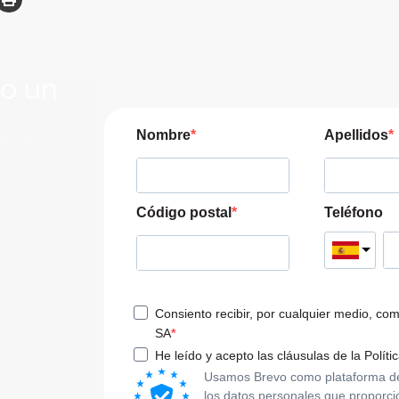
lo un
JERA
Nombre
Apellidos
pre las
a tu viaje
Código postal
Teléfono
Consiento recibir, por cualquier medio, co
SA
He leído y acepto las cláusulas de la Políti
Usamos Brevo como plataforma de m
los datos personales que proporci