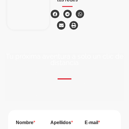
Tu próxima aventura a solo un clic de
distancia
ÚNETE A NUESTRA COMUNIDAD VIAJERA
Suscríbete a nuestra lista de correo y recibirás siempre
las últimas ofertas exclusivas de destinos increíbles para
tu viaje soñado!
Nombre
Apellidos
E-mail