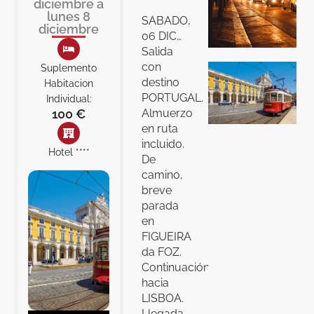
diciembre a
lunes 8
SABADO,
diciembre
06 DIC…
Salida
con
Suplemento
destino
Habitacion
PORTUGAL.
Individual:
100 €
Almuerzo
en ruta
incluido.
Hotel ****
De
camino,
breve
parada
en
FIGUEIRA
da FOZ.
Continuación
hacia
LISBOA.
Llegada