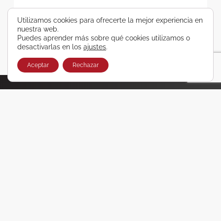
SUSCRIBIRSE
Utilizamos cookies para ofrecerte la mejor experiencia en
nuestra web.
Puedes aprender más sobre qué cookies utilizamos o
desactivarlas en los
ajustes
.
Aceptar
Rechazar
¿Conoces nuestro canal oficial de WhatsApp?
Haz clic aquí y accede a ofertas y promociones únicas
en viajes que no querrás perderte
Únete ya
VIGO