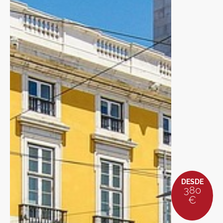
DESDE
380
€