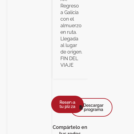
Regreso
a Galicia
con el
almuerzo
en ruta.
Llegada
al lugar
de origen.
FIN DEL
VIAJE
Reserva
Descargar
tu plaza
programa
Compártelo en
tus redes