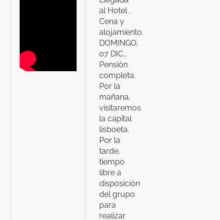
al Hotel .
Cena y
alojamiento.
DOMINGO,
07 DIC…
Pensión
completa.
Por la
mañana,
visitaremos
la capital
lisboeta.
Por la
tarde,
tiempo
libre a
disposición
del grupo
para
realizar