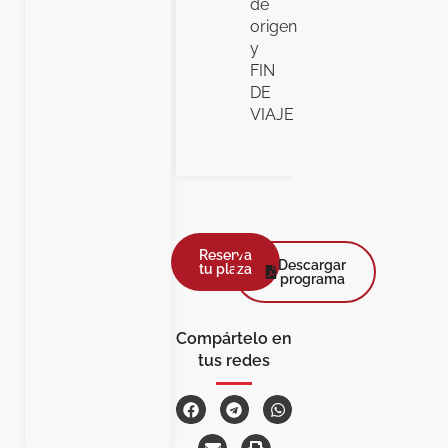
de
origen
y
FIN
DE
VIAJE
Reserva
Descargar
tu plaza
programa
Compártelo en
tus redes