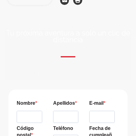
Tu próxima aventura a solo un clic de
distancia
ÚNETE A NUESTRA COMUNIDAD VIAJERA
Suscríbete a nuestra lista de correo y recibirás siempre
las últimas ofertas exclusivas de destinos increíbles para
tu viaje soñado!
Nombre
Apellidos
E-mail
Código
Teléfono
Fecha de
postal
cumpleañ