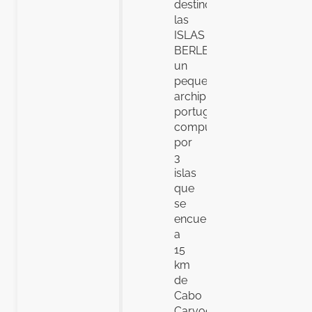
destino
las
ISLAS
BERLENGAS,
un
pequeño
archipiélago
portugués,
compuesto
por
3
islas
que
se
encuentran
a
15
km
de
Cabo
Carvoeiro.