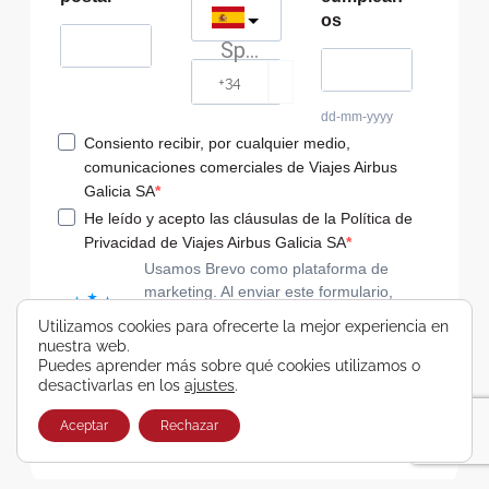
os
Spain
?
dd-mm-yyyy
Consiento recibir, por cualquier medio,
comunicaciones comerciales de Viajes Airbus
Galicia SA
He leído y acepto las cláusulas de la Política de
Privacidad de Viajes Airbus Galicia SA
Usamos Brevo como plataforma de
marketing. Al enviar este formulario,
aceptas que los datos personales que
Utilizamos cookies para ofrecerte la mejor experiencia en
proporcionaste se transferirán a Brevo
nuestra web.
para su procesamiento, de acuerdo con
Puedes aprender más sobre qué cookies utilizamos o
la Política de privacidad de Brevo.
desactivarlas en los
ajustes
.
Aceptar
Rechazar
SUSCRIBIRSE