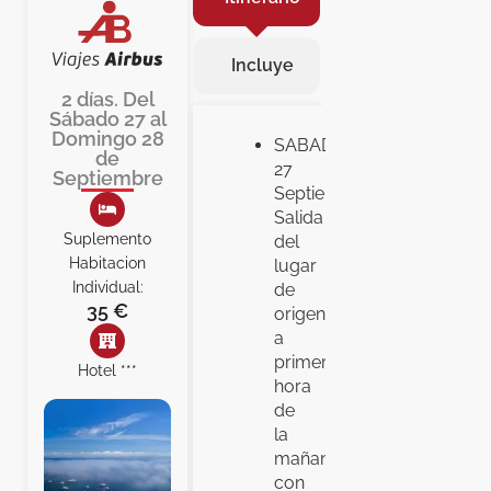
Incluye
2 días. Del
Sábado 27 al
Domingo 28
SABADO,
de
27
Septiembre
Septiembre…
Salida
Suplemento
del
Habitacion
lugar
Individual:
de
35 €
origen
a
primera
Hotel ***
hora
de
la
mañana
con