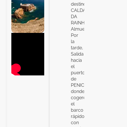
destino
CALDAS
DA
RAINHA.
Almuerzo.
Por
la
tarde,
Salida
hacia
el
puerto
de
PENICHE
donde
cogeremos
el
barco
rápido
con