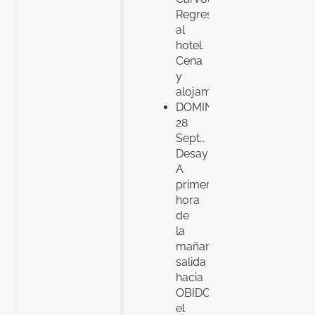
Regreso
al
hotel.
Cena
y
alojamiento
DOMINGO,
28
Sept…
Desayuno.
A
primera
hora
de
la
mañana,
salida
hacia
OBIDOS,
el