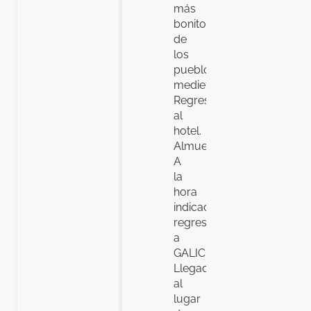
más
bonito
de
los
pueblos
medievales.
Regreso
al
hotel.
Almuerzo.
A
la
hora
indicada,
regreso
a
GALICIA.
Llegada
al
lugar