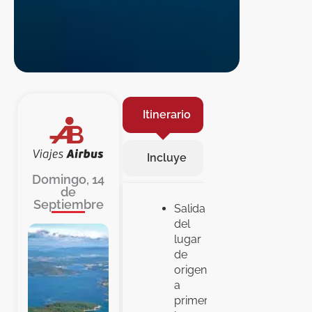
Itinerario
Incluye
Domingo, 14
de
Septiembre
Salida
del
lugar
de
origen
a
primera