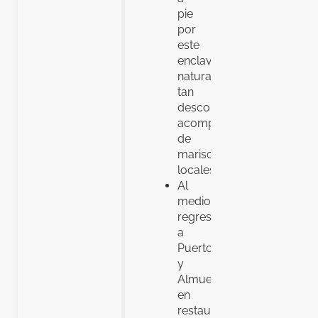
pie
por
este
enclave
natural
tan
desconocido
acompañados
de
mariscadoras
locales
Al
mediodía,
regreso
a
Puerto
y
Almuerzo
en
restaurante