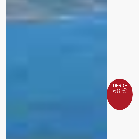
DESDE
68 €