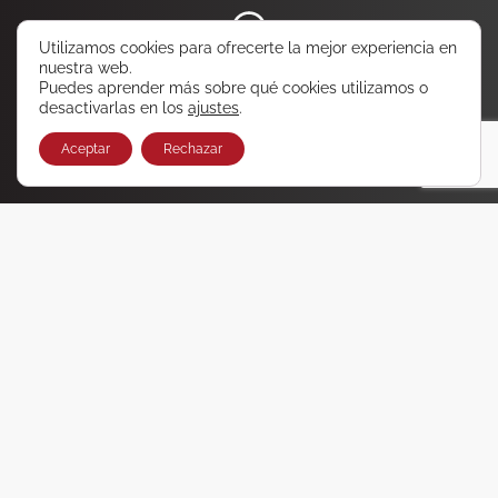
Utilizamos cookies para ofrecerte la mejor experiencia en
¿Conoces nuestro canal oficial de WhatsApp?
nuestra web.
Haz clic aquí y accede a ofertas y promociones únicas
Puedes aprender más sobre qué cookies utilizamos o
en viajes que no querrás perderte
desactivarlas en los
ajustes
.
Únete ya
Aceptar
Rechazar
VIGO
986 431 100
986 432 000
Rosalia de Castro, 28
OURENSE
988 540 600
Celso E. Ferreiro, 7