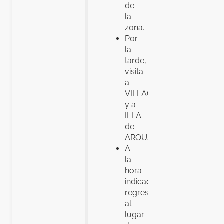
de
la
zona.
Por
la
tarde,
visita
a
VILLAGARCIA
y a
ILLA
de
AROUSA.
A
la
hora
indicada,
regreso
al
lugar