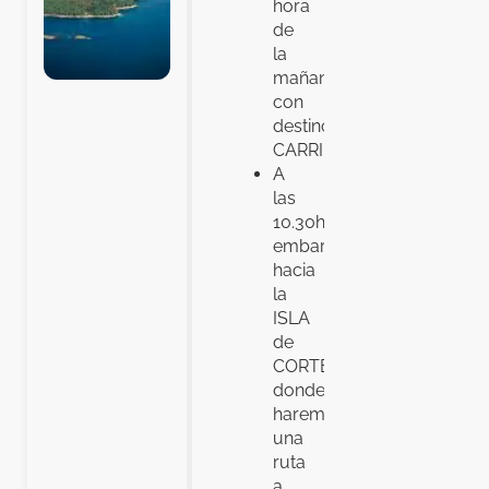
hora
de
la
mañana
con
destino
CARRIL.
A
las
10.30h
embarcaremos
hacia
la
ISLA
de
CORTEGADA,
donde
haremos
una
ruta
a