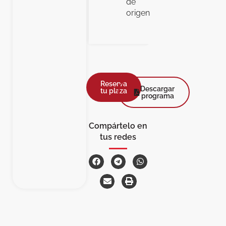
de
origen.
Reserva
Descargar
tu plaza
programa
Compártelo en
tus redes