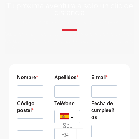
Tu próxima aventura a solo un clic de
distancia
ÚNETE A NUESTRA COMUNIDAD VIAJERA
Suscríbete a nuestra lista de correo y recibirás siempre
las últimas ofertas exclusivas de destinos increíbles para
tu viaje soñado!
Nombre
Apellidos
E-mail
Código
Teléfono
Fecha de
postal
cumpleañ
os
Spain
?