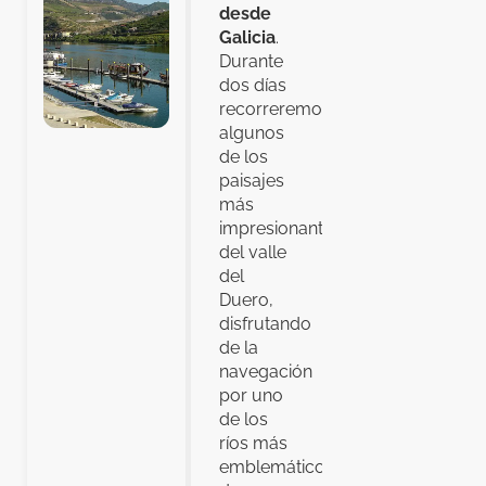
desde
Galicia
.
Durante
dos días
recorreremos
algunos
de los
paisajes
más
impresionantes
del valle
del
Duero,
disfrutando
de la
navegación
por uno
de los
ríos más
emblemáticos