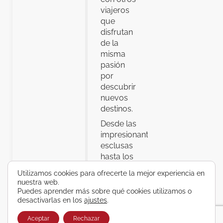
viajeros
que
disfrutan
de la
misma
pasión
por
descubrir
nuevos
destinos.
Desde las
impresionantes
esclusas
hasta los
paisajes
Utilizamos cookies para ofrecerte la mejor experiencia en
de
nuestra web.
viñedos
Puedes aprender más sobre qué cookies utilizamos o
que
desactivarlas en los
ajustes
.
acompañan
Aceptar
Rechazar
el