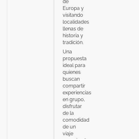
de
Europa y
visitando
localidades
llenas de
historia y
tradición.
Una
propuesta
ideal para
quienes
buscan
compartir
experiencias
en grupo,
disfrutar
de la
comodidad
de un
viaje