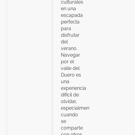
culturales
en una
escapada
perfecta
para
disfrutar
del
verano.
Navegar
por el
valle del
Duero es
una
experiencia
difícil de
olvidar,
especialmente
cuando
se
comparte
con otros