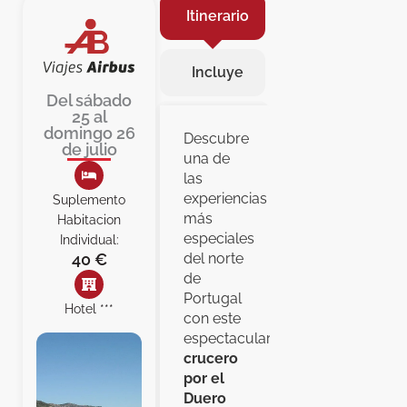
Itinerario
Incluye
Del sábado
25 al
domingo 26
Descubre
de julio
una de
las
experiencias
Suplemento
más
Habitacion
especiales
Individual:
40 €
del norte
de
Portugal
Hotel ***
con este
espectacular
crucero
por el
Duero