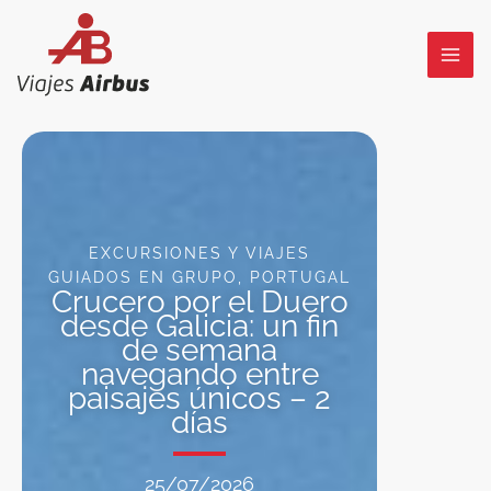
Ir
al
contenido
EXCURSIONES Y VIAJES
GUIADOS EN GRUPO
,
PORTUGAL
Crucero por el Duero
desde Galicia: un fin
de semana
navegando entre
paisajes únicos – 2
días
25/07/2026