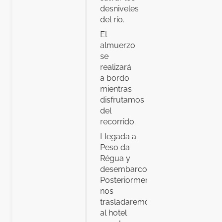
desniveles
del río.
El
almuerzo
se
realizará
a bordo
mientras
disfrutamos
del
recorrido.
Llegada a
Peso da
Régua y
desembarco.
Posteriormente
nos
trasladaremos
al hotel