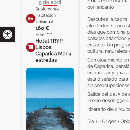
4 días entre historia
5 de abril
con encanto
Suplemento
Habitacion
Descubre la capital
Individual:
alrededores con est
160 €
días que combina pa
Hotel ****
paisajes atlánticos 
Hotel TRYP
encanto. Un progra
Lisboa
cultura, naturaleza 
Caparica Mar 4
estrellas
Con alojamiento en 
de Caparica, pensió
en autocar y guía a
está diseñado para
sin preocupaciones
Salida del 2 al 5 de a
Precio desde 530 €
Itinerario del circuit
Día 1 – Origen • Ób