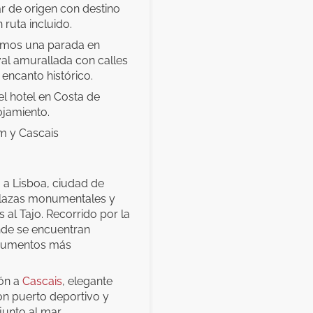
ar de origen con destino
 ruta incluido.
emos una parada en
val amurallada con calles
encanto histórico.
el hotel en Costa de
ojamiento.
ém y Cascais
a a Lisboa, ciudad de
 plazas monumentales y
 al Tajo. Recorrido por la
de se encuentran
numentos más
ión a
Cascais
, elegante
on puerto deportivo y
unto al mar.