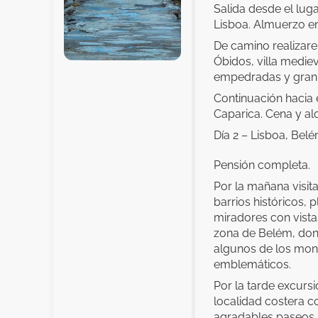
Salida desde el lug
Lisboa. Almuerzo en
De camino realizar
Óbidos, villa medie
empedradas y gran 
Continuación hacia 
Caparica. Cena y al
Día 2 – Lisboa, Bel
Pensión completa.
Por la mañana visit
barrios históricos,
miradores con vistas
zona de Belém, don
algunos de los mo
emblemáticos.
Por la tarde excurs
localidad costera c
agradables paseos j