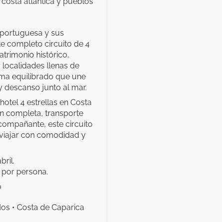
, costa atlántica y pueblos
 portuguesa y sus
e completo circuito de 4
trimonio histórico,
y localidades llenas de
ma equilibrado que une
y descanso junto al mar.
hotel 4 estrellas en Costa
n completa, transporte
compañante, este circuito
 viajar con comodidad y
.
bril.
 por persona.
o
idos • Costa de Caparica