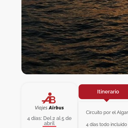
Itinerario
Circuito por el Alga
4 días: Del 2 al 5 de
abril
4 días todo incluido