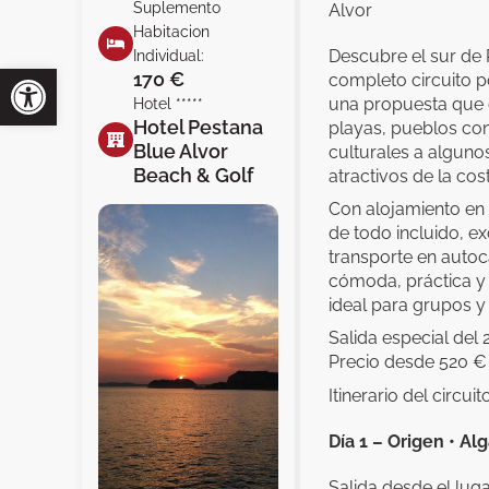
Suplemento
Alvor
Habitacion
Descubre el sur de 
Individual:
170 €
completo circuito po
una propuesta que
Hotel *****
Hotel Pestana
playas, pueblos con
Blue Alvor
culturales a alguno
Beach & Golf
atractivos de la cost
Con alojamiento en 
de todo incluido, e
transporte en autoc
cómoda, práctica y 
ideal para grupos 
Salida especial del 2
Precio desde 520 €
Itinerario del circuit
Día 1 – Origen • Al
Salida desde el lug