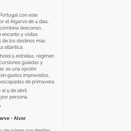
Portugal con este
r el Algarve de 4 días,
 combina descanso,
 encanto y visitas
s de los destinos más
a atlántica.
hotel 5 estrellas, régimen
xcursiones guiadas y
ar, es una opción
sin gastos imprevistos,
y escapadas de primavera.
 al 5 de abril.
 por persona.
o
garve • Alvor
ar de origen con destino