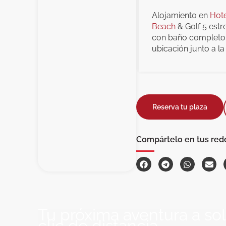
Alojamiento en
Hote
Beach
& Golf 5 estr
con baño completo, 
ubicación junto a la
Reserva tu plaza
Compártelo en tus red
Tu próxima aventura a so
clic de distancia