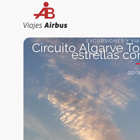
Ir
al
contenido
EXCURSIONES Y VI
Circuito Algarve To
estrellas c
02/