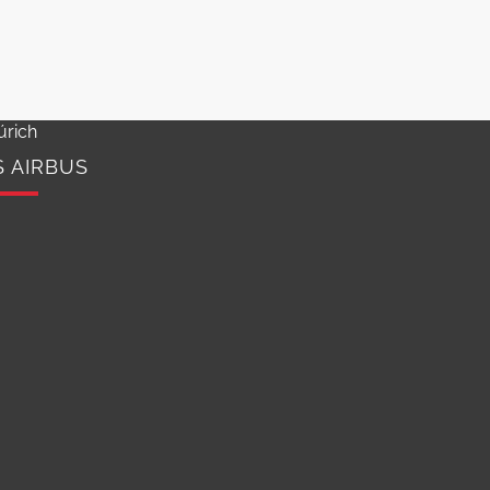
úrich
S AIRBUS