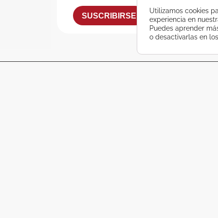
Utilizamos cookies pa
SUSCRIBIRSE
experiencia en nuest
Puedes aprender más 
o desactivarlas en lo
atsApp?
nes únicas en viajes que no querrás perderte
SE
O PORRIÑO
540 600
986 337 777
 E. Ferreiro, 7
Pio XII, 9 Bajo