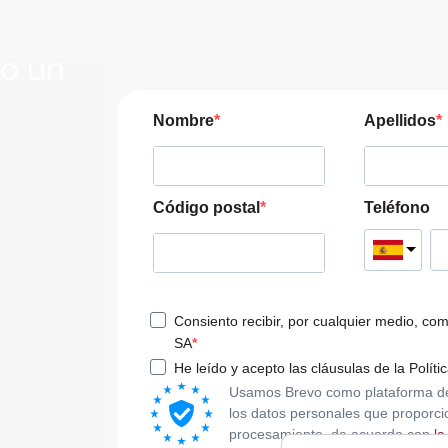
lo un
JERA
Nombre
Apellidos
pre las
a tu viaje
Código postal
Teléfono
Consiento recibir, por cualquier medio, co
SA
He leído y acepto las cláusulas de la Políti
Usamos Brevo como plataforma de m
los datos personales que proporci
procesamiento, de acuerdo con
la