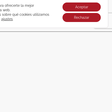
ra ofrecerte la mejor
Aceptar
ra web.
sobre qué cookies utilizamos
Rechazar
s
ajustes
.
Únete ya
REDONDELA
986 401 800
Pl. de Ribadavia, 2 Bajo