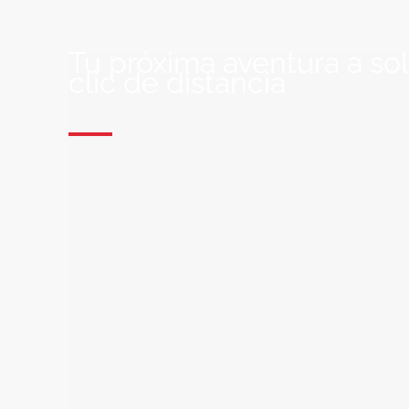
Tu próxima aventura a so
clic de distancia
ÚNETE A NUESTRA COMUNIDAD VIA
Suscríbete a nuestra lista de correo y recibirás siem
últimas ofertas exclusivas de destinos increíbles par
soñado!