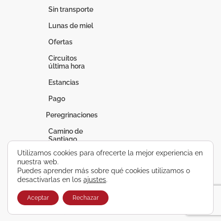
Sin transporte
Lunas de miel
Ofertas
Circuitos
última hora
Estancias
Pago
Peregrinaciones
Camino de
Santiago
Utilizamos cookies para ofrecerte la mejor experiencia en
Fátima
nuestra web.
Puedes aprender más sobre qué cookies utilizamos o
Lourdes
desactivarlas en los
ajustes
.
Vacaciones a
medida
Aceptar
Rechazar
Circuitos