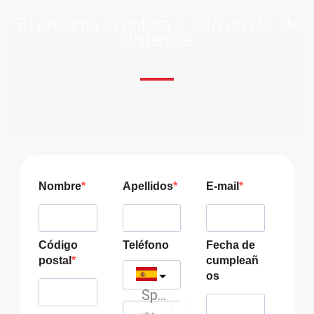
Tu próxima aventura a solo un clic de
distancia
ÚNETE A NUESTRA COMUNIDAD VIAJERA
Suscríbete a nuestra lista de correo y recibirás siempre
las últimas ofertas exclusivas de destinos increíbles para
tu viaje soñado!
Nombre
Apellidos
E-mail
Código
Teléfono
Fecha de
postal
cumpleañ
os
Spain
?