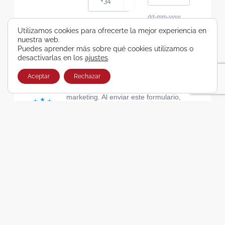
dd-mm-yyyy
Consiento recibir, por cualquier medio,
Utilizamos cookies para ofrecerte la mejor experiencia en
nuestra web.
comunicaciones comerciales de Viajes Airbus
Puedes aprender más sobre qué cookies utilizamos o
Galicia SA
desactivarlas en los
ajustes
.
He leído y acepto las cláusulas de la Política de
Privacidad de Viajes Airbus Galicia SA
Aceptar
Rechazar
Usamos Brevo como plataforma de
marketing. Al enviar este formulario,
aceptas que los datos personales que
proporcionaste se transferirán a Brevo
para su procesamiento, de acuerdo con
la Política de privacidad de Brevo.
SUSCRIBIRSE