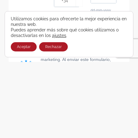
dd-mm-yyyy
Consiento recibir, por cualquier medio,
Utilizamos cookies para ofrecerte la mejor experiencia en
nuestra web.
comunicaciones comerciales de Viajes Airbus
Puedes aprender más sobre qué cookies utilizamos o
Galicia SA
desactivarlas en los
ajustes
.
He leído y acepto las cláusulas de la Política de
Privacidad de Viajes Airbus Galicia SA
Aceptar
Rechazar
Usamos Brevo como plataforma de
marketing. Al enviar este formulario,
aceptas que los datos personales que
proporcionaste se transferirán a Brevo
para su procesamiento, de acuerdo con
la Política de privacidad de Brevo.
SUSCRIBIRSE