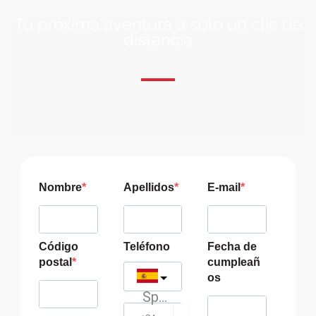
Tu próxima aventura a solo un clic de
distancia
ÚNETE A NUESTRA COMUNIDAD VIAJERA
Suscríbete a nuestra lista de correo y recibirás siempre
las últimas ofertas exclusivas de destinos increíbles para
tu viaje soñado!
Nombre
Apellidos
E-mail
Código
Teléfono
Fecha de
postal
cumpleañ
os
Spain
?