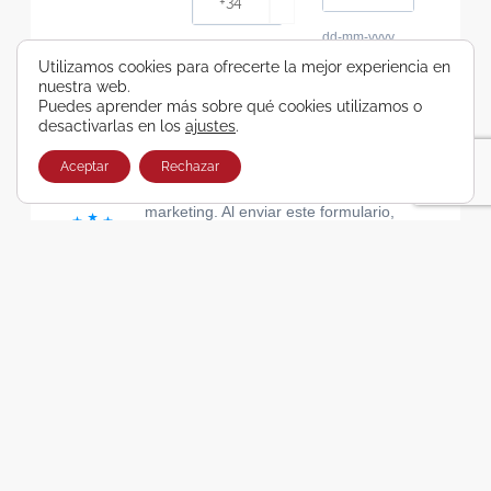
dd-mm-yyyy
Consiento recibir, por cualquier medio,
Utilizamos cookies para ofrecerte la mejor experiencia en
nuestra web.
comunicaciones comerciales de Viajes Airbus
Puedes aprender más sobre qué cookies utilizamos o
Galicia SA
desactivarlas en los
ajustes
.
He leído y acepto las cláusulas de la Política de
Privacidad de Viajes Airbus Galicia SA
Aceptar
Rechazar
Usamos Brevo como plataforma de
marketing. Al enviar este formulario,
aceptas que los datos personales que
proporcionaste se transferirán a Brevo
para su procesamiento, de acuerdo con
la Política de privacidad de Brevo.
SUSCRIBIRSE