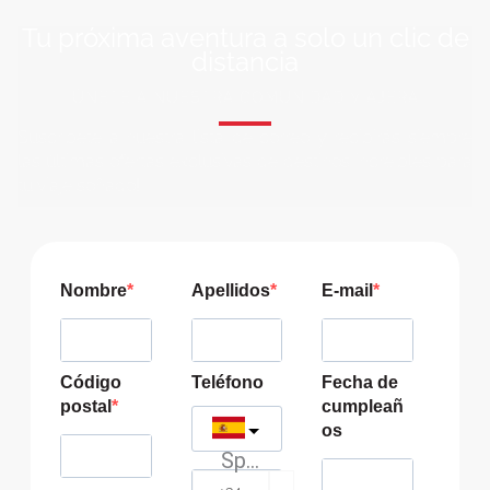
Tu próxima aventura a solo un clic de
distancia
ÚNETE A NUESTRA COMUNIDAD VIAJERA
Suscríbete a nuestra lista de correo y recibirás siempre
las últimas ofertas exclusivas de destinos increíbles para
tu viaje soñado!
Nombre
Apellidos
E-mail
Código
Teléfono
Fecha de
postal
cumpleañ
os
Spain
?