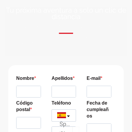
Tu próxima aventura a solo un clic de
distancia
ÚNETE A NUESTRA COMUNIDAD VIAJERA
Suscríbete a nuestra lista de correo y recibirás siempre
las últimas ofertas exclusivas de destinos increíbles para
tu viaje soñado!
Nombre
Apellidos
E-mail
Código
Teléfono
Fecha de
postal
cumpleañ
os
Spain
?