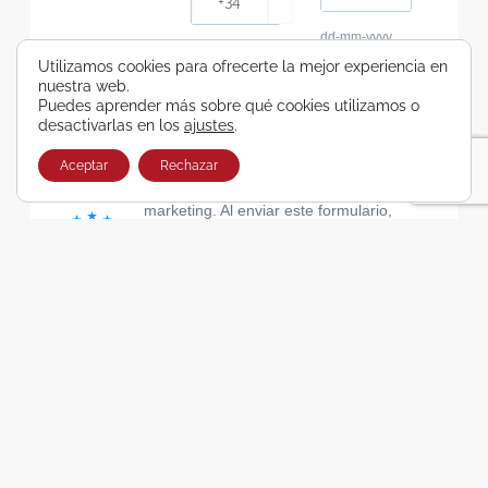
dd-mm-yyyy
Consiento recibir, por cualquier medio,
Utilizamos cookies para ofrecerte la mejor experiencia en
nuestra web.
comunicaciones comerciales de Viajes Airbus
Puedes aprender más sobre qué cookies utilizamos o
Galicia SA
desactivarlas en los
ajustes
.
He leído y acepto las cláusulas de la Política de
Privacidad de Viajes Airbus Galicia SA
Aceptar
Rechazar
Usamos Brevo como plataforma de
marketing. Al enviar este formulario,
aceptas que los datos personales que
proporcionaste se transferirán a Brevo
para su procesamiento, de acuerdo con
la Política de privacidad de Brevo.
SUSCRIBIRSE