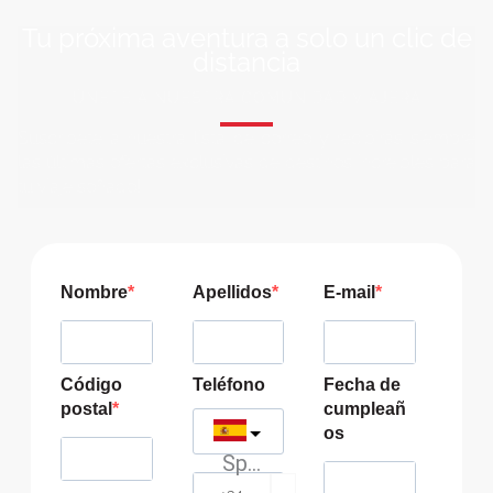
Tu próxima aventura a solo un clic de
distancia
ÚNETE A NUESTRA COMUNIDAD VIAJERA
Suscríbete a nuestra lista de correo y recibirás siempre
las últimas ofertas exclusivas de destinos increíbles para
tu viaje soñado!
Nombre
Apellidos
E-mail
Código
Teléfono
Fecha de
postal
cumpleañ
os
Spain
?