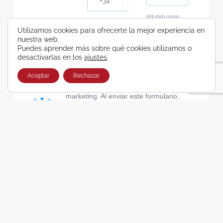
dd-mm-yyyy
Consiento recibir, por cualquier medio,
Utilizamos cookies para ofrecerte la mejor experiencia en
nuestra web.
comunicaciones comerciales de Viajes Airbus
Puedes aprender más sobre qué cookies utilizamos o
Galicia SA
desactivarlas en los
ajustes
.
He leído y acepto las cláusulas de la Política de
Privacidad de Viajes Airbus Galicia SA
Aceptar
Rechazar
Usamos Brevo como plataforma de
marketing. Al enviar este formulario,
aceptas que los datos personales que
proporcionaste se transferirán a Brevo
para su procesamiento, de acuerdo con
la Política de privacidad de Brevo.
SUSCRIBIRSE