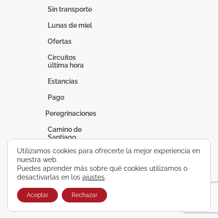
Sin transporte
Lunas de miel
Ofertas
Circuitos
última hora
Estancias
Pago
Peregrinaciones
Camino de
Santiago
Utilizamos cookies para ofrecerte la mejor experiencia en
Fátima
nuestra web.
Puedes aprender más sobre qué cookies utilizamos o
Lourdes
desactivarlas en los
ajustes
.
Vacaciones a
medida
Aceptar
Rechazar
Circuitos