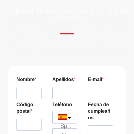
Tu próxima aventura a solo un clic de
distancia
ÚNETE A NUESTRA COMUNIDAD VIAJERA
Suscríbete a nuestra lista de correo y recibirás siempre
las últimas ofertas exclusivas de destinos increíbles para
tu viaje soñado!
Nombre
Apellidos
E-mail
Código
Teléfono
Fecha de
postal
cumpleañ
os
Spain
?