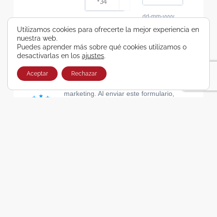
dd-mm-yyyy
Consiento recibir, por cualquier medio,
Utilizamos cookies para ofrecerte la mejor experiencia en
nuestra web.
comunicaciones comerciales de Viajes Airbus
Puedes aprender más sobre qué cookies utilizamos o
Galicia SA
desactivarlas en los
ajustes
.
He leído y acepto las cláusulas de la Política de
Privacidad de Viajes Airbus Galicia SA
Aceptar
Rechazar
Usamos Brevo como plataforma de
marketing. Al enviar este formulario,
aceptas que los datos personales que
proporcionaste se transferirán a Brevo
para su procesamiento, de acuerdo con
la Política de privacidad de Brevo.
SUSCRIBIRSE