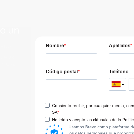
lo un
JERA
Nombre
Apellidos
pre las
a tu viaje
Código postal
Teléfono
Consiento recibir, por cualquier medio, co
SA
He leído y acepto las cláusulas de la Políti
Usamos Brevo como plataforma de m
los datos personales que proporci