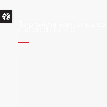
Tu próxima aventura a so
clic de distancia
ÚNETE A NUESTRA COMUNIDAD VIA
Suscríbete a nuestra lista de correo y recibirás siem
últimas ofertas exclusivas de destinos increíbles par
soñado!