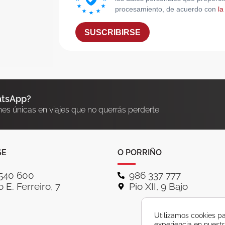
procesamiento, de acuerdo con
la
SUSCRIBIRSE
atsApp?
nes únicas en viajes que no querrás perderte
SE
O PORRIÑO
540 600
986 337 777
 E. Ferreiro, 7
Pio XII, 9 Bajo
Utilizamos cookies pa
experiencia en nuest