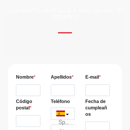
Tu próxima aventura a solo un clic de
distancia
ÚNETE A NUESTRA COMUNIDAD VIAJERA
Suscríbete a nuestra lista de correo y recibirás siempre
las últimas ofertas exclusivas de destinos increíbles para
tu viaje soñado!
Nombre
Apellidos
E-mail
Código
Teléfono
Fecha de
postal
cumpleañ
os
Spain
?