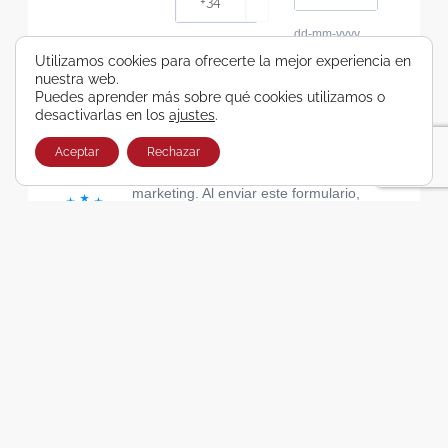
dd-mm-yyyy
Consiento recibir, por cualquier medio,
Utilizamos cookies para ofrecerte la mejor experiencia en
nuestra web.
comunicaciones comerciales de Viajes Airbus
Puedes aprender más sobre qué cookies utilizamos o
Galicia SA
desactivarlas en los
ajustes
.
He leído y acepto las cláusulas de la Política de
Privacidad de Viajes Airbus Galicia SA
Aceptar
Rechazar
Usamos Brevo como plataforma de
marketing. Al enviar este formulario,
aceptas que los datos personales que
proporcionaste se transferirán a Brevo
para su procesamiento, de acuerdo con
la Política de privacidad de Brevo.
SUSCRIBIRSE