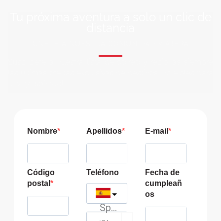
Tu próxima aventura a solo un clic de
distancia
ÚNETE A NUESTRA COMUNIDAD VIAJERA
Suscríbete a nuestra lista de correo y recibirás siempre
las últimas ofertas exclusivas de destinos increíbles para
tu viaje soñado!
Nombre
Apellidos
E-mail
Código
Teléfono
Fecha de
postal
cumpleañ
os
Spain
?