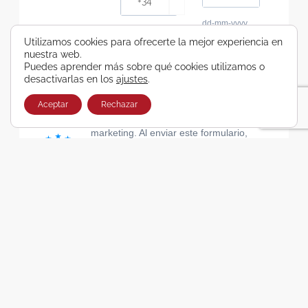
dd-mm-yyyy
Consiento recibir, por cualquier medio,
Utilizamos cookies para ofrecerte la mejor experiencia en
nuestra web.
comunicaciones comerciales de Viajes Airbus
Puedes aprender más sobre qué cookies utilizamos o
Galicia SA
desactivarlas en los
ajustes
.
He leído y acepto las cláusulas de la Política de
Privacidad de Viajes Airbus Galicia SA
Aceptar
Rechazar
Usamos Brevo como plataforma de
marketing. Al enviar este formulario,
aceptas que los datos personales que
proporcionaste se transferirán a Brevo
para su procesamiento, de acuerdo con
la Política de privacidad de Brevo.
SUSCRIBIRSE