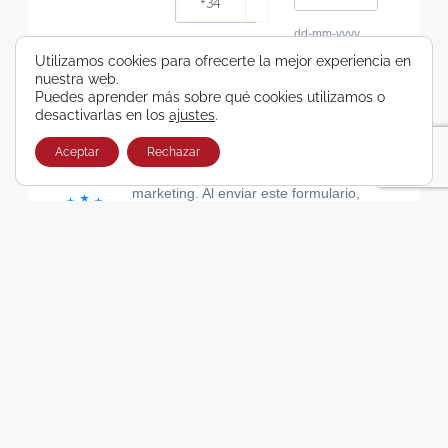
dd-mm-yyyy
Consiento recibir, por cualquier medio,
Utilizamos cookies para ofrecerte la mejor experiencia en
nuestra web.
comunicaciones comerciales de Viajes Airbus
Puedes aprender más sobre qué cookies utilizamos o
Galicia SA
desactivarlas en los
ajustes
.
He leído y acepto las cláusulas de la Política de
Privacidad de Viajes Airbus Galicia SA
Aceptar
Rechazar
Usamos Brevo como plataforma de
marketing. Al enviar este formulario,
aceptas que los datos personales que
proporcionaste se transferirán a Brevo
para su procesamiento, de acuerdo con
la Política de privacidad de Brevo.
SUSCRIBIRSE