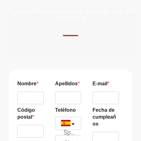
Tu próxima aventura a solo un clic de
distancia
ÚNETE A NUESTRA COMUNIDAD VIAJERA
Suscríbete a nuestra lista de correo y recibirás siempre
las últimas ofertas exclusivas de destinos increíbles para
tu viaje soñado!
Nombre
Apellidos
E-mail
Código
Teléfono
Fecha de
postal
cumpleañ
os
Spain
?