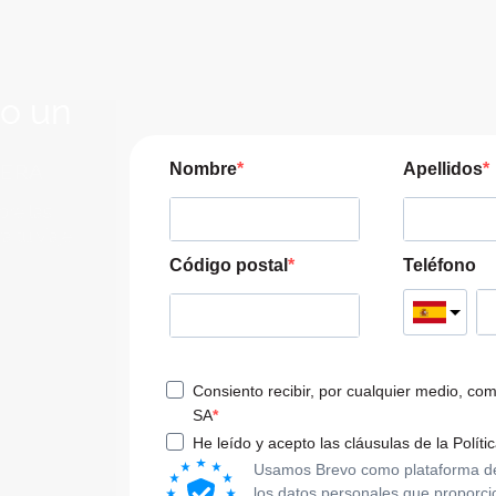
lo un
JERA
Nombre
Apellidos
pre las
a tu viaje
Código postal
Teléfono
Consiento recibir, por cualquier medio, co
SA
He leído y acepto las cláusulas de la Políti
Usamos Brevo como plataforma de m
los datos personales que proporci