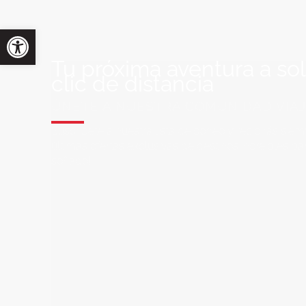
Tu próxima aventura a so
clic de distancia
ÚNETE A NUESTRA COMUNIDAD VIA
Suscríbete a nuestra lista de correo y recibirás siem
últimas ofertas exclusivas de destinos increíbles par
soñado!