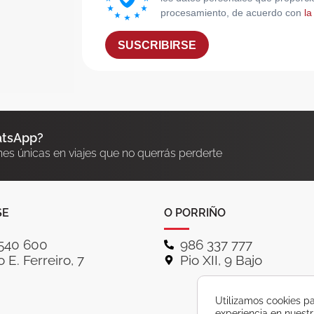
procesamiento, de acuerdo con
la
SUSCRIBIRSE
atsApp?
nes únicas en viajes que no querrás perderte
SE
O PORRIÑO
540 600
986 337 777
 E. Ferreiro, 7
Pio XII, 9 Bajo
Utilizamos cookies pa
experiencia en nuest