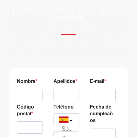
Tu próxima aventura a solo un clic de
distancia
ÚNETE A NUESTRA COMUNIDAD VIAJERA
Suscríbete a nuestra lista de correo y recibirás siempre
las últimas ofertas exclusivas de destinos increíbles para
tu viaje soñado!
Nombre
Apellidos
E-mail
Código
Teléfono
Fecha de
postal
cumpleañ
os
Spain
?