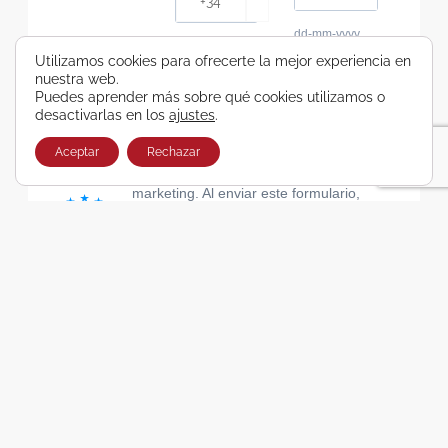
dd-mm-yyyy
Consiento recibir, por cualquier medio,
Utilizamos cookies para ofrecerte la mejor experiencia en
nuestra web.
comunicaciones comerciales de Viajes Airbus
Puedes aprender más sobre qué cookies utilizamos o
Galicia SA
desactivarlas en los
ajustes
.
He leído y acepto las cláusulas de la Política de
Privacidad de Viajes Airbus Galicia SA
Aceptar
Rechazar
Usamos Brevo como plataforma de
marketing. Al enviar este formulario,
aceptas que los datos personales que
proporcionaste se transferirán a Brevo
para su procesamiento, de acuerdo con
la Política de privacidad de Brevo.
SUSCRIBIRSE