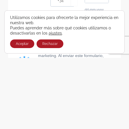
dd-mm-yyyy
Consiento recibir, por cualquier medio,
Utilizamos cookies para ofrecerte la mejor experiencia en
nuestra web.
comunicaciones comerciales de Viajes Airbus
Puedes aprender más sobre qué cookies utilizamos o
Galicia SA
desactivarlas en los
ajustes
.
He leído y acepto las cláusulas de la Política de
Privacidad de Viajes Airbus Galicia SA
Aceptar
Rechazar
Usamos Brevo como plataforma de
marketing. Al enviar este formulario,
aceptas que los datos personales que
proporcionaste se transferirán a Brevo
para su procesamiento, de acuerdo con
la Política de privacidad de Brevo.
SUSCRIBIRSE