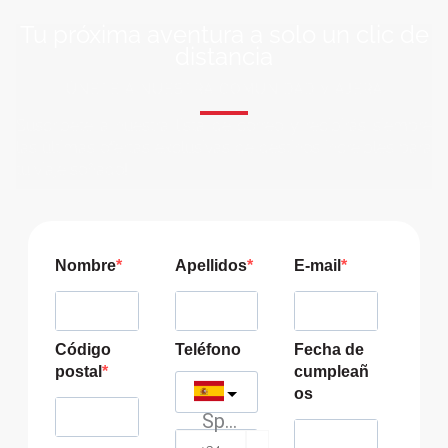
Tu próxima aventura a solo un clic de
distancia
ÚNETE A NUESTRA COMUNIDAD VIAJERA
Suscríbete a nuestra lista de correo y recibirás siempre
las últimas ofertas exclusivas de destinos increíbles para
tu viaje soñado!
Nombre
Apellidos
E-mail
Código
Teléfono
Fecha de
postal
cumpleañ
os
Spain
?