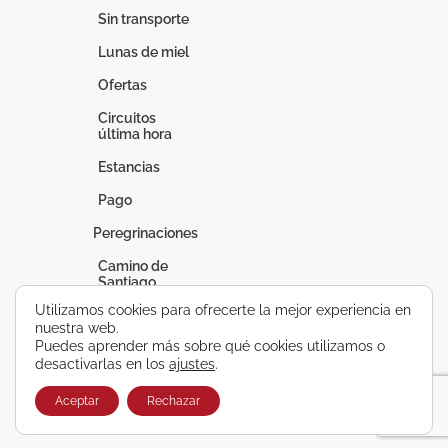
Sin transporte
Lunas de miel
Ofertas
Circuitos
última hora
Estancias
Pago
Peregrinaciones
Camino de
Santiago
Utilizamos cookies para ofrecerte la mejor experiencia en
Fátima
nuestra web.
Puedes aprender más sobre qué cookies utilizamos o
Lourdes
desactivarlas en los
ajustes
.
Vacaciones a
medida
Aceptar
Rechazar
Circuitos