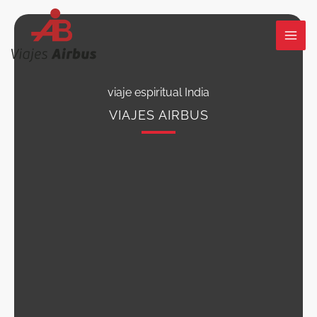
Ir
al
contenido
viaje espiritual India
VIAJES AIRBUS