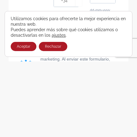
dd-mm-yyyy
Consiento recibir, por cualquier medio,
Utilizamos cookies para ofrecerte la mejor experiencia en
nuestra web.
comunicaciones comerciales de Viajes Airbus
Puedes aprender más sobre qué cookies utilizamos o
Galicia SA
desactivarlas en los
ajustes
.
He leído y acepto las cláusulas de la Política de
Privacidad de Viajes Airbus Galicia SA
Aceptar
Rechazar
Usamos Brevo como plataforma de
marketing. Al enviar este formulario,
aceptas que los datos personales que
proporcionaste se transferirán a Brevo
para su procesamiento, de acuerdo con
la Política de privacidad de Brevo.
SUSCRIBIRSE