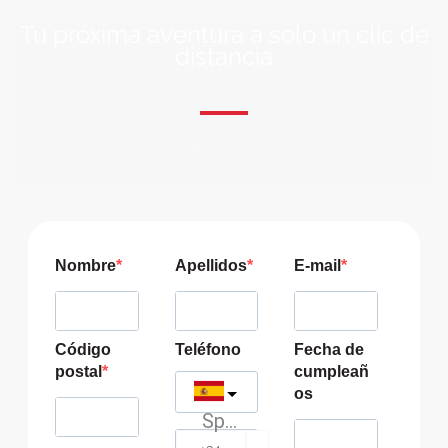
Tu próxima aventura a solo un clic de
distancia
ÚNETE A NUESTRA COMUNIDAD VIAJERA
Suscríbete a nuestra lista de correo y recibirás siempre
las últimas ofertas exclusivas de destinos increíbles para
tu viaje soñado!
Nombre
Apellidos
E-mail
Código
Teléfono
Fecha de
postal
cumpleañ
os
Spain
?