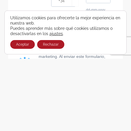
dd-mm-yyyy
Consiento recibir, por cualquier medio,
Utilizamos cookies para ofrecerte la mejor experiencia en
nuestra web.
comunicaciones comerciales de Viajes Airbus
Puedes aprender más sobre qué cookies utilizamos o
Galicia SA
desactivarlas en los
ajustes
.
He leído y acepto las cláusulas de la Política de
Privacidad de Viajes Airbus Galicia SA
Aceptar
Rechazar
Usamos Brevo como plataforma de
marketing. Al enviar este formulario,
aceptas que los datos personales que
proporcionaste se transferirán a Brevo
para su procesamiento, de acuerdo con
la Política de privacidad de Brevo.
SUSCRIBIRSE