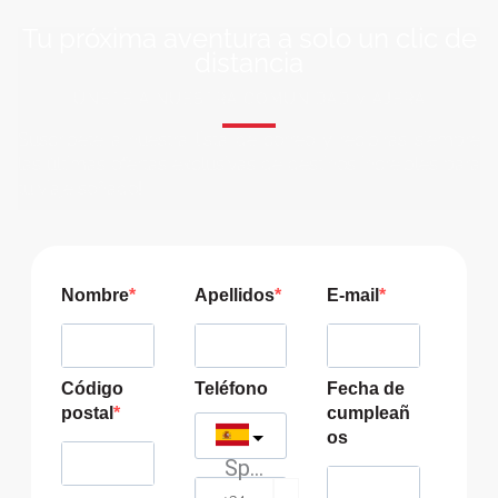
Tu próxima aventura a solo un clic de
distancia
ÚNETE A NUESTRA COMUNIDAD VIAJERA
Suscríbete a nuestra lista de correo y recibirás siempre
las últimas ofertas exclusivas de destinos increíbles para
tu viaje soñado!
Nombre
Apellidos
E-mail
Código
Teléfono
Fecha de
postal
cumpleañ
os
Spain
?