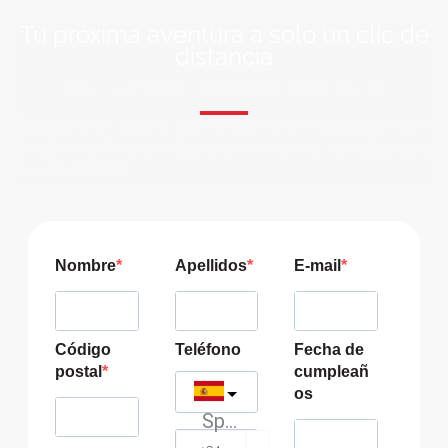
Tu próxima aventura a solo un clic de
distancia
ÚNETE A NUESTRA COMUNIDAD VIAJERA
Suscríbete a nuestra lista de correo y recibirás siempre
las últimas ofertas exclusivas de destinos increíbles para
tu viaje soñado!
Nombre
Apellidos
E-mail
Código
Teléfono
Fecha de
postal
cumpleañ
os
Spain
?