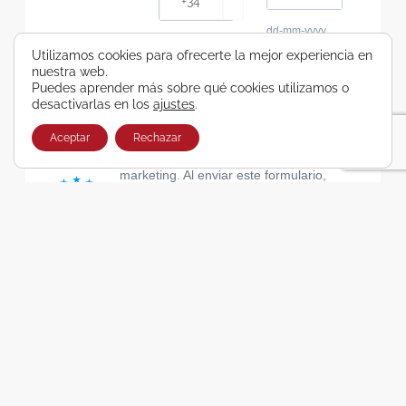
dd-mm-yyyy
Consiento recibir, por cualquier medio,
Utilizamos cookies para ofrecerte la mejor experiencia en
nuestra web.
comunicaciones comerciales de Viajes Airbus
Puedes aprender más sobre qué cookies utilizamos o
Galicia SA
desactivarlas en los
ajustes
.
He leído y acepto las cláusulas de la Política de
Privacidad de Viajes Airbus Galicia SA
Aceptar
Rechazar
Usamos Brevo como plataforma de
marketing. Al enviar este formulario,
aceptas que los datos personales que
proporcionaste se transferirán a Brevo
para su procesamiento, de acuerdo con
la Política de privacidad de Brevo.
SUSCRIBIRSE