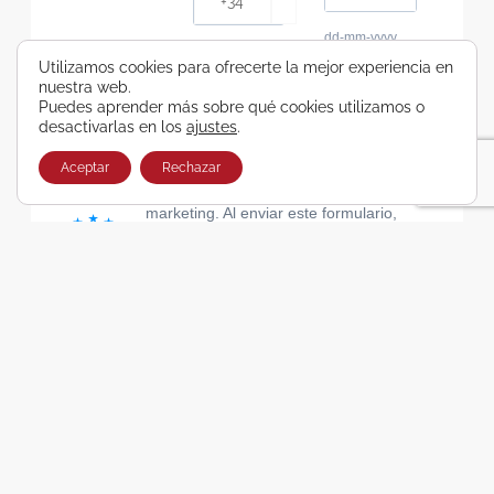
dd-mm-yyyy
Consiento recibir, por cualquier medio,
Utilizamos cookies para ofrecerte la mejor experiencia en
nuestra web.
comunicaciones comerciales de Viajes Airbus
Puedes aprender más sobre qué cookies utilizamos o
Galicia SA
desactivarlas en los
ajustes
.
He leído y acepto las cláusulas de la Política de
Privacidad de Viajes Airbus Galicia SA
Aceptar
Rechazar
Usamos Brevo como plataforma de
marketing. Al enviar este formulario,
aceptas que los datos personales que
proporcionaste se transferirán a Brevo
para su procesamiento, de acuerdo con
la Política de privacidad de Brevo.
SUSCRIBIRSE