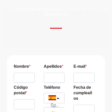
Tu próxima aventura a solo un clic de
distancia
ÚNETE A NUESTRA COMUNIDAD VIAJERA
Suscríbete a nuestra lista de correo y recibirás siempre
las últimas ofertas exclusivas de destinos increíbles para
tu viaje soñado!
Nombre
Apellidos
E-mail
Código
Teléfono
Fecha de
postal
cumpleañ
os
Spain
?