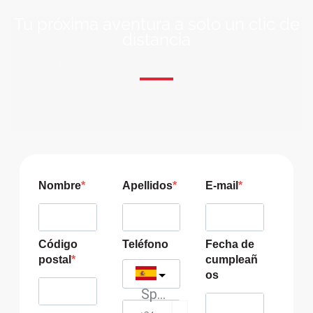
Tu próxima aventura a solo un clic de
distancia
ÚNETE A NUESTRA COMUNIDAD VIAJERA
Suscríbete a nuestra lista de correo y recibirás siempre
las últimas ofertas exclusivas de destinos increíbles para
tu viaje soñado!
Nombre
Apellidos
E-mail
Código
Teléfono
Fecha de
postal
cumpleañ
os
Spain
?