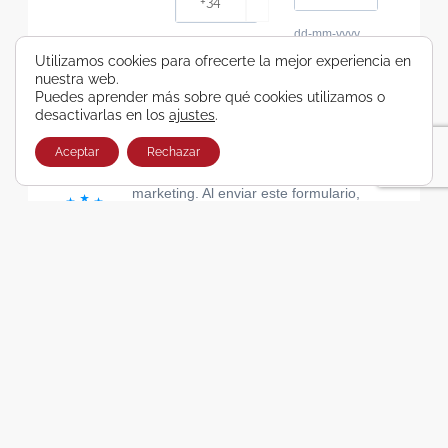
dd-mm-yyyy
Consiento recibir, por cualquier medio,
Utilizamos cookies para ofrecerte la mejor experiencia en
nuestra web.
comunicaciones comerciales de Viajes Airbus
Puedes aprender más sobre qué cookies utilizamos o
Galicia SA
desactivarlas en los
ajustes
.
He leído y acepto las cláusulas de la Política de
Privacidad de Viajes Airbus Galicia SA
Aceptar
Rechazar
Usamos Brevo como plataforma de
marketing. Al enviar este formulario,
aceptas que los datos personales que
proporcionaste se transferirán a Brevo
para su procesamiento, de acuerdo con
la Política de privacidad de Brevo.
SUSCRIBIRSE