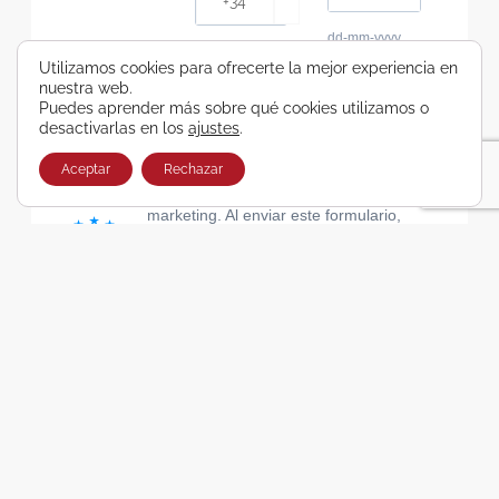
dd-mm-yyyy
Consiento recibir, por cualquier medio,
Utilizamos cookies para ofrecerte la mejor experiencia en
nuestra web.
comunicaciones comerciales de Viajes Airbus
Puedes aprender más sobre qué cookies utilizamos o
Galicia SA
desactivarlas en los
ajustes
.
He leído y acepto las cláusulas de la Política de
Privacidad de Viajes Airbus Galicia SA
Aceptar
Rechazar
Usamos Brevo como plataforma de
marketing. Al enviar este formulario,
aceptas que los datos personales que
proporcionaste se transferirán a Brevo
para su procesamiento, de acuerdo con
la Política de privacidad de Brevo.
SUSCRIBIRSE