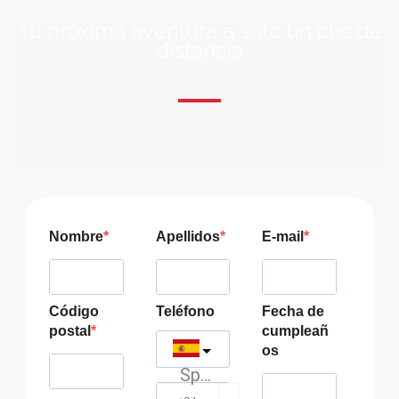
Tu próxima aventura a solo un clic de
distancia
ÚNETE A NUESTRA COMUNIDAD VIAJERA
Suscríbete a nuestra lista de correo y recibirás siempre
las últimas ofertas exclusivas de destinos increíbles para
tu viaje soñado!
Nombre
Apellidos
E-mail
Código
Teléfono
Fecha de
postal
cumpleañ
os
Spain
?