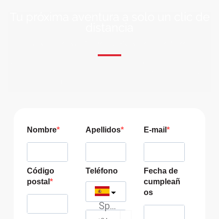
Tu próxima aventura a solo un clic de
distancia
ÚNETE A NUESTRA COMUNIDAD VIAJERA
Suscríbete a nuestra lista de correo y recibirás siempre
las últimas ofertas exclusivas de destinos increíbles para
tu viaje soñado!
Nombre
Apellidos
E-mail
Código
Teléfono
Fecha de
postal
cumpleañ
os
Spain
?