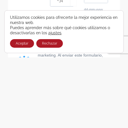
dd-mm-yyyy
Consiento recibir, por cualquier medio,
Utilizamos cookies para ofrecerte la mejor experiencia en
nuestra web.
comunicaciones comerciales de Viajes Airbus
Puedes aprender más sobre qué cookies utilizamos o
Galicia SA
desactivarlas en los
ajustes
.
He leído y acepto las cláusulas de la Política de
Privacidad de Viajes Airbus Galicia SA
Aceptar
Rechazar
Usamos Brevo como plataforma de
marketing. Al enviar este formulario,
aceptas que los datos personales que
proporcionaste se transferirán a Brevo
para su procesamiento, de acuerdo con
la Política de privacidad de Brevo.
SUSCRIBIRSE