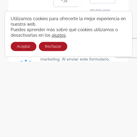
dd-mm-yyyy
Consiento recibir, por cualquier medio,
Utilizamos cookies para ofrecerte la mejor experiencia en
nuestra web.
comunicaciones comerciales de Viajes Airbus
Puedes aprender más sobre qué cookies utilizamos o
Galicia SA
desactivarlas en los
ajustes
.
He leído y acepto las cláusulas de la Política de
Privacidad de Viajes Airbus Galicia SA
Aceptar
Rechazar
Usamos Brevo como plataforma de
marketing. Al enviar este formulario,
aceptas que los datos personales que
proporcionaste se transferirán a Brevo
para su procesamiento, de acuerdo con
la Política de privacidad de Brevo.
SUSCRIBIRSE