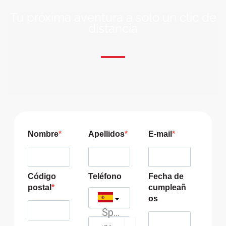
Tu próxima aventura a solo un clic de
distancia
ÚNETE A NUESTRA COMUNIDAD VIAJERA
Suscríbete a nuestra lista de correo y recibirás siempre
las últimas ofertas exclusivas de destinos increíbles para
tu viaje soñado!
Nombre
Apellidos
E-mail
Código
Teléfono
Fecha de
postal
cumpleañ
os
Spain
?